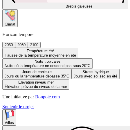
Brebis galeuses
Climat
Horizon temporel
2030
2050
2100
Température été
Hausse de la température moyenne en été
Nuits tropicales
Nuits où la température ne descend pas sous 20°C
Jours de canicule
Stress hydrique
Jours où la température dépasse 35°C
Jours avec sol sec en été
Élévation niveau mer
Élévation prévue du niveau de la mer
Une initiative par
Bonpote.com
Soutenir le projet
Villes