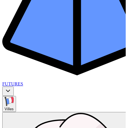
FUTURES
Villes