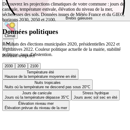
Découvrez les projections climatiques de votre commune : jours de
canicule, température estivale, élévation du niveau de la mer,
sécheresses des sols. Données issues de Météo France et du GIEC,
Brebis galeuses
horizons 2030, 2050 et 2100.
Données politiques
Climat
Résultats des élections municipales 2020, présidentielles 2022 et
législatives 2022. Couleur politique actuelle de la mairie, stabilité
politique, taux d'abstention.
Horizon temporel
2030
2050
2100
Température été
Hausse de la température moyenne en été
Nuits tropicales
Nuits où la température ne descend pas sous 20°C
Jours de canicule
Stress hydrique
Jours où la température dépasse 35°C
Jours avec sol sec en été
Élévation niveau mer
Élévation prévue du niveau de la mer