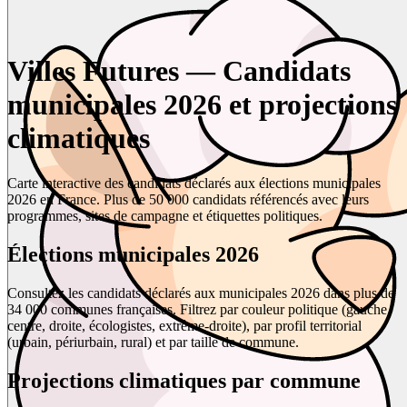
Villes Futures — Candidats
municipales 2026 et projections
climatiques
Carte interactive des candidats déclarés aux élections municipales
2026 en France. Plus de 50 000 candidats référencés avec leurs
programmes, sites de campagne et étiquettes politiques.
Élections municipales 2026
Consultez les candidats déclarés aux municipales 2026 dans plus de
34 000 communes françaises. Filtrez par couleur politique (gauche,
centre, droite, écologistes, extrême-droite), par profil territorial
(urbain, périurbain, rural) et par taille de commune.
Projections climatiques par commune