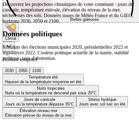
Découvrez les projections climatiques de votre commune : jours de
canicule, température estivale, élévation du niveau de la mer,
sécheresses des sols. Données issues de Météo France et du GIEC,
Brebis galeuses
horizons 2030, 2050 et 2100.
Données politiques
Climat
Résultats des élections municipales 2020, présidentielles 2022 et
législatives 2022. Couleur politique actuelle de la mairie, stabilité
politique, taux d'abstention.
Horizon temporel
2030
2050
2100
Température été
Hausse de la température moyenne en été
Nuits tropicales
Nuits où la température ne descend pas sous 20°C
Jours de canicule
Stress hydrique
Jours où la température dépasse 35°C
Jours avec sol sec en été
Élévation niveau mer
Élévation prévue du niveau de la mer