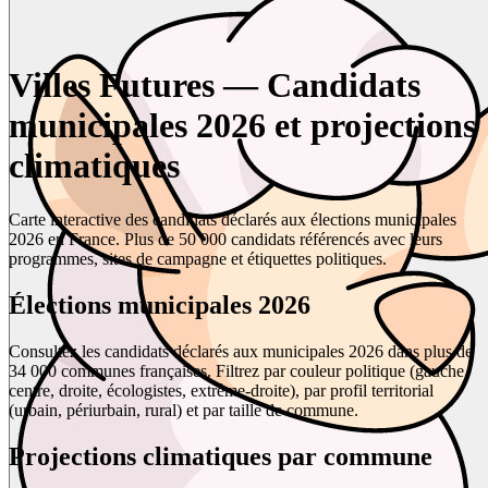
Villes Futures — Candidats
municipales 2026 et projections
climatiques
Carte interactive des candidats déclarés aux élections municipales
2026 en France. Plus de 50 000 candidats référencés avec leurs
programmes, sites de campagne et étiquettes politiques.
Élections municipales 2026
Consultez les candidats déclarés aux municipales 2026 dans plus de
34 000 communes françaises. Filtrez par couleur politique (gauche,
centre, droite, écologistes, extrême-droite), par profil territorial
(urbain, périurbain, rural) et par taille de commune.
Projections climatiques par commune