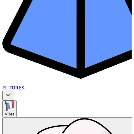
FUTURES
Villes