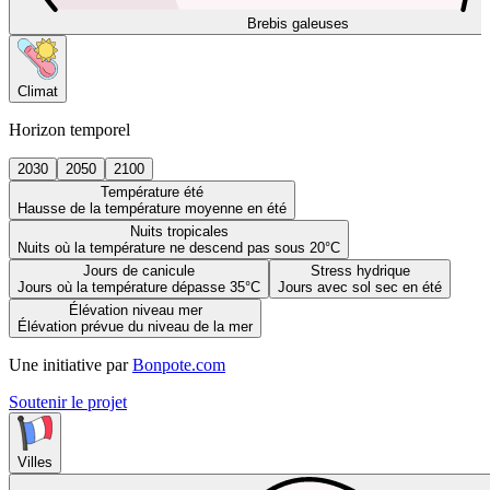
Brebis galeuses
Climat
Horizon temporel
2030
2050
2100
Température été
Hausse de la température moyenne en été
Nuits tropicales
Nuits où la température ne descend pas sous 20°C
Jours de canicule
Stress hydrique
Jours où la température dépasse 35°C
Jours avec sol sec en été
Élévation niveau mer
Élévation prévue du niveau de la mer
Une initiative par
Bonpote.com
Soutenir le projet
Villes