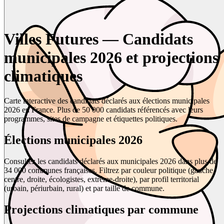
Villes Futures — Candidats
municipales 2026 et projections
climatiques
Carte interactive des candidats déclarés aux élections municipales
2026 en France. Plus de 50 000 candidats référencés avec leurs
programmes, sites de campagne et étiquettes politiques.
Élections municipales 2026
Consultez les candidats déclarés aux municipales 2026 dans plus de
34 000 communes françaises. Filtrez par couleur politique (gauche,
centre, droite, écologistes, extrême-droite), par profil territorial
(urbain, périurbain, rural) et par taille de commune.
Projections climatiques par commune