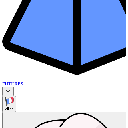
FUTURES
Villes