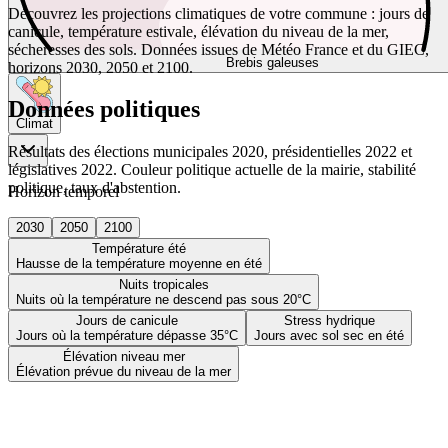
Découvrez les projections climatiques de votre commune : jours de
canicule, température estivale, élévation du niveau de la mer,
sécheresses des sols. Données issues de Météo France et du GIEC,
Brebis galeuses
horizons 2030, 2050 et 2100.
Données politiques
Climat
Résultats des élections municipales 2020, présidentielles 2022 et
législatives 2022. Couleur politique actuelle de la mairie, stabilité
politique, taux d'abstention.
Horizon temporel
2030
2050
2100
Température été
Hausse de la température moyenne en été
Nuits tropicales
Nuits où la température ne descend pas sous 20°C
Jours de canicule
Stress hydrique
Jours où la température dépasse 35°C
Jours avec sol sec en été
Élévation niveau mer
Élévation prévue du niveau de la mer