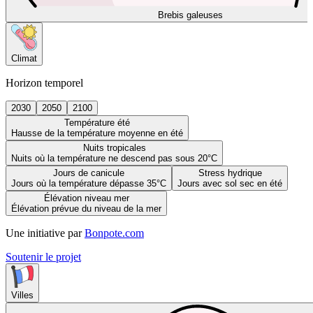
Brebis galeuses
Climat
Horizon temporel
2030
2050
2100
Température été
Hausse de la température moyenne en été
Nuits tropicales
Nuits où la température ne descend pas sous 20°C
Jours de canicule
Stress hydrique
Jours où la température dépasse 35°C
Jours avec sol sec en été
Élévation niveau mer
Élévation prévue du niveau de la mer
Une initiative par
Bonpote.com
Soutenir le projet
Villes