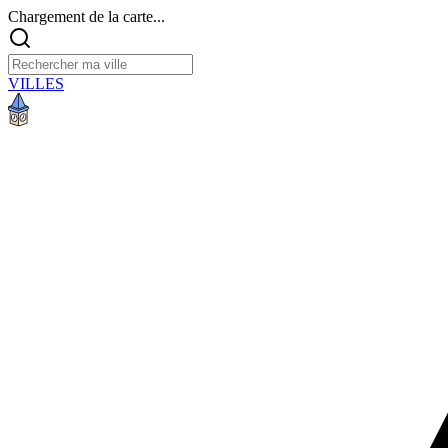
Chargement de la carte...
VILLES