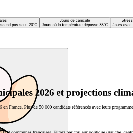
ales
Jours de canicule
Stress
descend pas sous 20°C
Jours où la température dépasse 35°C
Jours avec 
cipales 2026 et projections clim
26 en France. Plus de 50 000 candidats référencés avec leurs programmes,
00 communes françaises. Filtrez par couleur politique (gauche, centre, dr