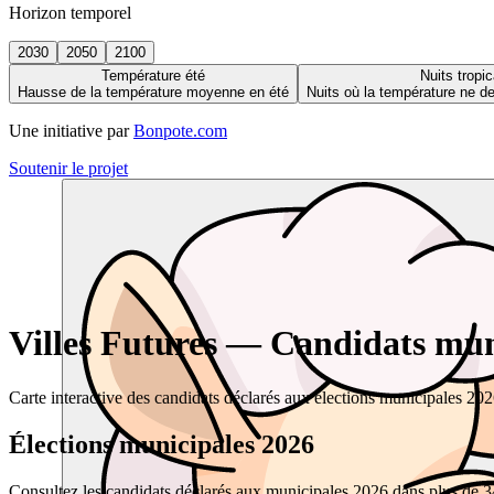
Horizon temporel
2030
2050
2100
Température été
Nuits tropic
Hausse de la température moyenne en été
Nuits où la température ne 
Une initiative par
Bonpote.com
Soutenir le projet
Villes Futures — Candidats muni
Carte interactive des candidats déclarés aux élections municipales 20
Élections municipales 2026
Consultez les candidats déclarés aux municipales 2026 dans plus de 34 0