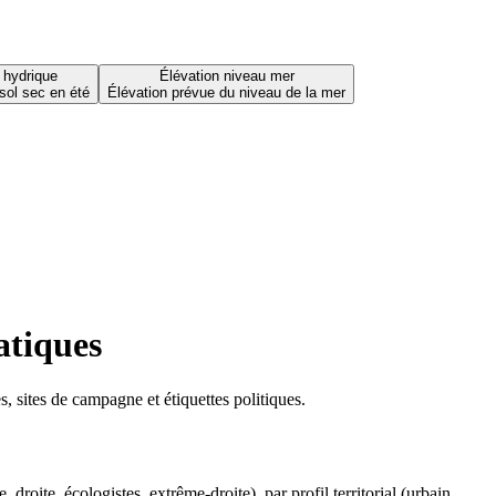
 hydrique
Élévation niveau mer
sol sec en été
Élévation prévue du niveau de la mer
atiques
 sites de campagne et étiquettes politiques.
oite, écologistes, extrême-droite), par profil territorial (urbain,