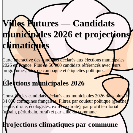
Villes Futures — Candidats
municipales 2026 et projections
climatiques
Carte interactive des candidats déclarés aux élections municipales
2026 en France. Plus de 50 000 candidats référencés avec leurs
programmes, sites de campagne et étiquettes politiques.
Élections municipales 2026
Consultez les candidats déclarés aux municipales 2026 dans plus de
34 000 communes françaises. Filtrez par couleur politique (gauche,
centre, droite, écologistes, extrême-droite), par profil territorial
(urbain, périurbain, rural) et par taille de commune.
Projections climatiques par commune