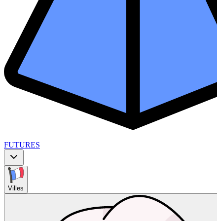
FUTURES
Villes