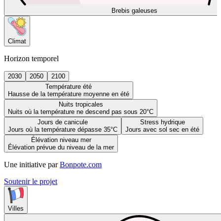
Brebis galeuses
Climat
Horizon temporel
2030
2050
2100
Température été
Hausse de la température moyenne en été
Nuits tropicales
Nuits où la température ne descend pas sous 20°C
Jours de canicule
Stress hydrique
Jours où la température dépasse 35°C
Jours avec sol sec en été
Élévation niveau mer
Élévation prévue du niveau de la mer
Une initiative par
Bonpote.com
Soutenir le projet
Villes