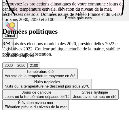
Découvrez les projections climatiques de votre commune : jours de
canicule, température estivale, élévation du niveau de la mer,
sécheresses des sols. Données issues de Météo France et du GIEC,
Brebis galeuses
horizons 2030, 2050 et 2100.
Données politiques
Climat
Résultats des élections municipales 2020, présidentielles 2022 et
législatives 2022. Couleur politique actuelle de la mairie, stabilité
politique, taux d'abstention.
Horizon temporel
2030
2050
2100
Température été
Hausse de la température moyenne en été
Nuits tropicales
Nuits où la température ne descend pas sous 20°C
Jours de canicule
Stress hydrique
Jours où la température dépasse 35°C
Jours avec sol sec en été
Élévation niveau mer
Élévation prévue du niveau de la mer