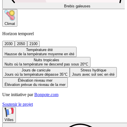
Brebis galeuses
Climat
Horizon temporel
2030
2050
2100
Température été
Hausse de la température moyenne en été
Nuits tropicales
Nuits où la température ne descend pas sous 20°C
Jours de canicule
Stress hydrique
Jours où la température dépasse 35°C
Jours avec sol sec en été
Élévation niveau mer
Élévation prévue du niveau de la mer
Une initiative par
Bonpote.com
Soutenir le projet
Villes