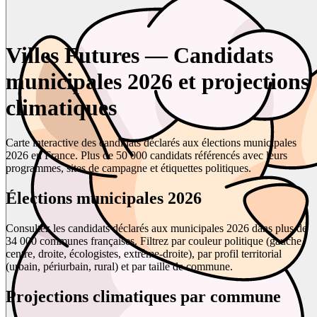
Villes Futures — Candidats
municipales 2026 et projections
climatiques
Carte interactive des candidats déclarés aux élections municipales
2026 en France. Plus de 50 000 candidats référencés avec leurs
programmes, sites de campagne et étiquettes politiques.
Élections municipales 2026
Consultez les candidats déclarés aux municipales 2026 dans plus de
34 000 communes françaises. Filtrez par couleur politique (gauche,
centre, droite, écologistes, extrême-droite), par profil territorial
(urbain, périurbain, rural) et par taille de commune.
Projections climatiques par commune