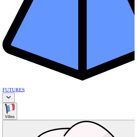
FUTURES
Villes