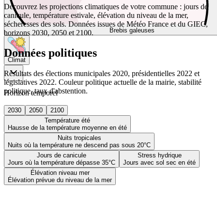
Découvrez les projections climatiques de votre commune : jours de
canicule, température estivale, élévation du niveau de la mer,
sécheresses des sols. Données issues de Météo France et du GIEC,
Brebis galeuses
horizons 2030, 2050 et 2100.
Données politiques
Climat
Résultats des élections municipales 2020, présidentielles 2022 et
législatives 2022. Couleur politique actuelle de la mairie, stabilité
politique, taux d'abstention.
Horizon temporel
2030
2050
2100
Température été
Hausse de la température moyenne en été
Nuits tropicales
Nuits où la température ne descend pas sous 20°C
Jours de canicule
Stress hydrique
Jours où la température dépasse 35°C
Jours avec sol sec en été
Élévation niveau mer
Élévation prévue du niveau de la mer