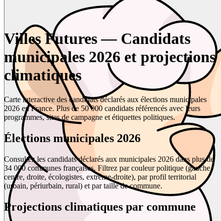
Villes Futures — Candidats
municipales 2026 et projections
climatiques
Carte interactive des candidats déclarés aux élections municipales
2026 en France. Plus de 50 000 candidats référencés avec leurs
programmes, sites de campagne et étiquettes politiques.
Élections municipales 2026
Consultez les candidats déclarés aux municipales 2026 dans plus de
34 000 communes françaises. Filtrez par couleur politique (gauche,
centre, droite, écologistes, extrême-droite), par profil territorial
(urbain, périurbain, rural) et par taille de commune.
Projections climatiques par commune