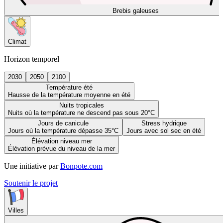
Brebis galeuses
Climat
Horizon temporel
2030
2050
2100
Température été
Hausse de la température moyenne en été
Nuits tropicales
Nuits où la température ne descend pas sous 20°C
Jours de canicule
Stress hydrique
Jours où la température dépasse 35°C
Jours avec sol sec en été
Élévation niveau mer
Élévation prévue du niveau de la mer
Une initiative par
Bonpote.com
Soutenir le projet
Villes