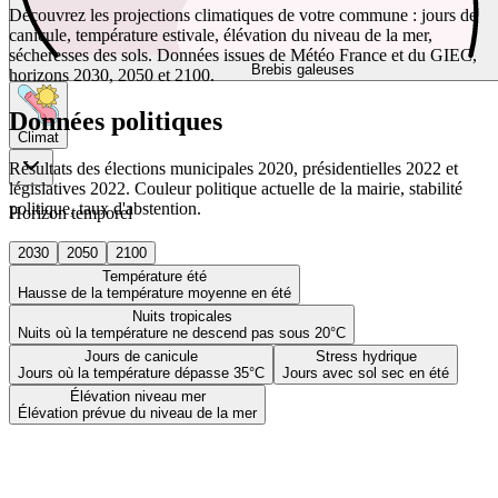
Découvrez les projections climatiques de votre commune : jours de
canicule, température estivale, élévation du niveau de la mer,
sécheresses des sols. Données issues de Météo France et du GIEC,
Brebis galeuses
horizons 2030, 2050 et 2100.
Données politiques
Climat
Résultats des élections municipales 2020, présidentielles 2022 et
législatives 2022. Couleur politique actuelle de la mairie, stabilité
politique, taux d'abstention.
Horizon temporel
2030
2050
2100
Température été
Hausse de la température moyenne en été
Nuits tropicales
Nuits où la température ne descend pas sous 20°C
Jours de canicule
Stress hydrique
Jours où la température dépasse 35°C
Jours avec sol sec en été
Élévation niveau mer
Élévation prévue du niveau de la mer