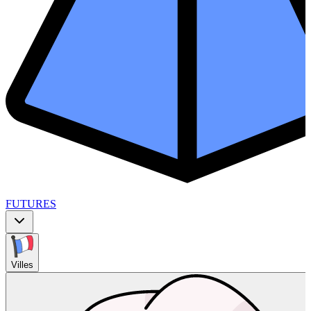
FUTURES
Villes