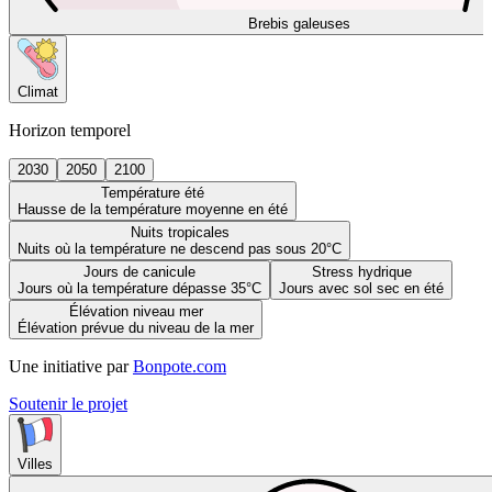
Brebis galeuses
Climat
Horizon temporel
2030
2050
2100
Température été
Hausse de la température moyenne en été
Nuits tropicales
Nuits où la température ne descend pas sous 20°C
Jours de canicule
Stress hydrique
Jours où la température dépasse 35°C
Jours avec sol sec en été
Élévation niveau mer
Élévation prévue du niveau de la mer
Une initiative par
Bonpote.com
Soutenir le projet
Villes