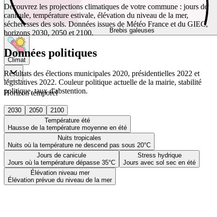
Découvrez les projections climatiques de votre commune : jours de
canicule, température estivale, élévation du niveau de la mer,
sécheresses des sols. Données issues de Météo France et du GIEC,
Brebis galeuses
horizons 2030, 2050 et 2100.
Données politiques
Climat
Résultats des élections municipales 2020, présidentielles 2022 et
législatives 2022. Couleur politique actuelle de la mairie, stabilité
politique, taux d'abstention.
Horizon temporel
2030
2050
2100
Température été
Hausse de la température moyenne en été
Nuits tropicales
Nuits où la température ne descend pas sous 20°C
Jours de canicule
Stress hydrique
Jours où la température dépasse 35°C
Jours avec sol sec en été
Élévation niveau mer
Élévation prévue du niveau de la mer