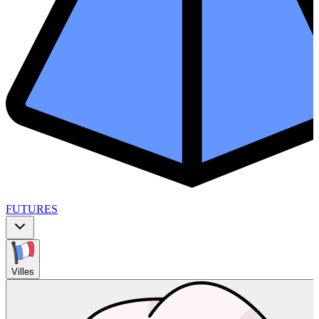
FUTURES
Villes