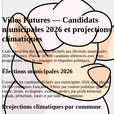
Villes Futures — Candidats
municipales 2026 et projections
climatiques
Carte interactive des candidats déclarés aux élections municipales
2026 en France. Plus de 50 000 candidats référencés avec leurs
programmes, sites de campagne et étiquettes politiques.
Élections municipales 2026
Consultez les candidats déclarés aux municipales 2026 dans plus de
34 000 communes françaises. Filtrez par couleur politique (gauche,
centre, droite, écologistes, extrême-droite), par profil territorial
(urbain, périurbain, rural) et par taille de commune.
Projections climatiques par commune