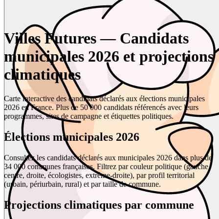
Villes Futures — Candidats
municipales 2026 et projections
climatiques
Carte interactive des candidats déclarés aux élections municipales
2026 en France. Plus de 50 000 candidats référencés avec leurs
programmes, sites de campagne et étiquettes politiques.
Élections municipales 2026
Consultez les candidats déclarés aux municipales 2026 dans plus de
34 000 communes françaises. Filtrez par couleur politique (gauche,
centre, droite, écologistes, extrême-droite), par profil territorial
(urbain, périurbain, rural) et par taille de commune.
Projections climatiques par commune