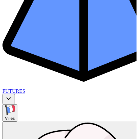
FUTURES
Villes