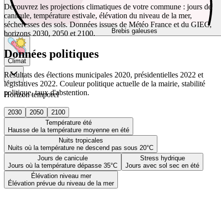
Découvrez les projections climatiques de votre commune : jours de
canicule, température estivale, élévation du niveau de la mer,
sécheresses des sols. Données issues de Météo France et du GIEC,
Brebis galeuses
horizons 2030, 2050 et 2100.
Données politiques
Climat
Résultats des élections municipales 2020, présidentielles 2022 et
législatives 2022. Couleur politique actuelle de la mairie, stabilité
politique, taux d'abstention.
Horizon temporel
2030
2050
2100
Température été
Hausse de la température moyenne en été
Nuits tropicales
Nuits où la température ne descend pas sous 20°C
Jours de canicule
Stress hydrique
Jours où la température dépasse 35°C
Jours avec sol sec en été
Élévation niveau mer
Élévation prévue du niveau de la mer