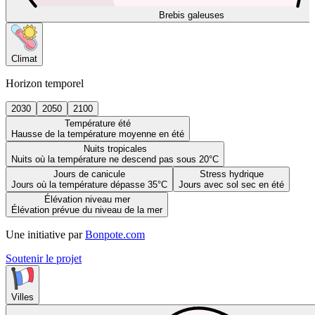
Brebis galeuses
Climat
Horizon temporel
2030
2050
2100
Température été
Hausse de la température moyenne en été
Nuits tropicales
Nuits où la température ne descend pas sous 20°C
Jours de canicule
Stress hydrique
Jours où la température dépasse 35°C
Jours avec sol sec en été
Élévation niveau mer
Élévation prévue du niveau de la mer
Une initiative par
Bonpote.com
Soutenir le projet
Villes