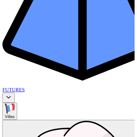
FUTURES
Villes