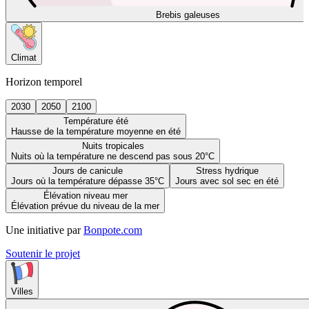
Brebis galeuses
Climat
Horizon temporel
2030
2050
2100
Température été
Hausse de la température moyenne en été
Nuits tropicales
Nuits où la température ne descend pas sous 20°C
Jours de canicule
Stress hydrique
Jours où la température dépasse 35°C
Jours avec sol sec en été
Élévation niveau mer
Élévation prévue du niveau de la mer
Une initiative par
Bonpote.com
Soutenir le projet
Villes