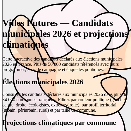
Villes Futures — Candidats
municipales 2026 et projections
climatiques
Carte interactive des candidats déclarés aux élections municipales
2026 en France. Plus de 50 000 candidats référencés avec leurs
programmes, sites de campagne et étiquettes politiques.
Élections municipales 2026
Consultez les candidats déclarés aux municipales 2026 dans plus de
34 000 communes françaises. Filtrez par couleur politique (gauche,
centre, droite, écologistes, extrême-droite), par profil territorial
(urbain, périurbain, rural) et par taille de commune.
Projections climatiques par commune