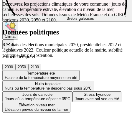
Découvrez les projections climatiques de votre commune : jours de
canicule, température estivale, élévation du niveau de la mer,
sécheresses des sols. Données issues de Météo France et du GIEC,
Brebis galeuses
horizons 2030, 2050 et 2100.
Données politiques
Climat
Résultats des élections municipales 2020, présidentielles 2022 et
législatives 2022. Couleur politique actuelle de la mairie, stabilité
politique, taux d'abstention.
Horizon temporel
2030
2050
2100
Température été
Hausse de la température moyenne en été
Nuits tropicales
Nuits où la température ne descend pas sous 20°C
Jours de canicule
Stress hydrique
Jours où la température dépasse 35°C
Jours avec sol sec en été
Élévation niveau mer
Élévation prévue du niveau de la mer