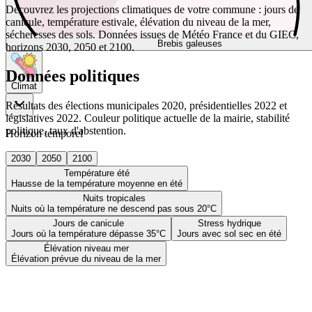
Découvrez les projections climatiques de votre commune : jours de
canicule, température estivale, élévation du niveau de la mer,
sécheresses des sols. Données issues de Météo France et du GIEC,
Brebis galeuses
horizons 2030, 2050 et 2100.
Données politiques
Climat
Résultats des élections municipales 2020, présidentielles 2022 et
législatives 2022. Couleur politique actuelle de la mairie, stabilité
politique, taux d'abstention.
Horizon temporel
2030
2050
2100
Température été
Hausse de la température moyenne en été
Nuits tropicales
Nuits où la température ne descend pas sous 20°C
Jours de canicule
Stress hydrique
Jours où la température dépasse 35°C
Jours avec sol sec en été
Élévation niveau mer
Élévation prévue du niveau de la mer