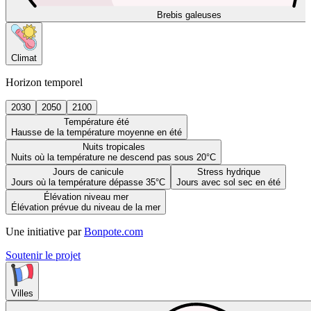
Brebis galeuses
Climat
Horizon temporel
2030
2050
2100
Température été
Hausse de la température moyenne en été
Nuits tropicales
Nuits où la température ne descend pas sous 20°C
Jours de canicule
Stress hydrique
Jours où la température dépasse 35°C
Jours avec sol sec en été
Élévation niveau mer
Élévation prévue du niveau de la mer
Une initiative par
Bonpote.com
Soutenir le projet
Villes