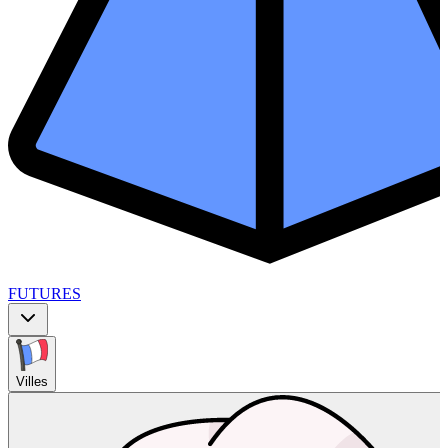
FUTURES
Villes