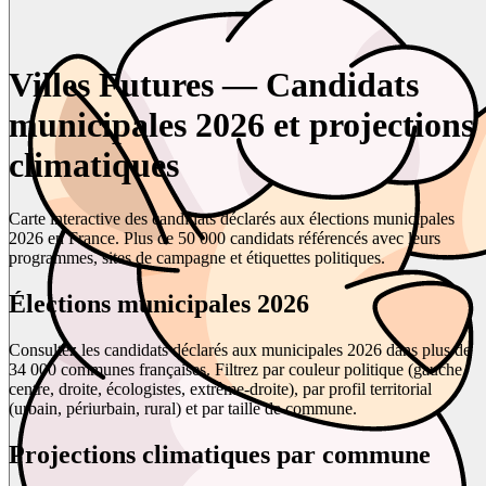
Villes Futures — Candidats
municipales 2026 et projections
climatiques
Carte interactive des candidats déclarés aux élections municipales
2026 en France. Plus de 50 000 candidats référencés avec leurs
programmes, sites de campagne et étiquettes politiques.
Élections municipales 2026
Consultez les candidats déclarés aux municipales 2026 dans plus de
34 000 communes françaises. Filtrez par couleur politique (gauche,
centre, droite, écologistes, extrême-droite), par profil territorial
(urbain, périurbain, rural) et par taille de commune.
Projections climatiques par commune