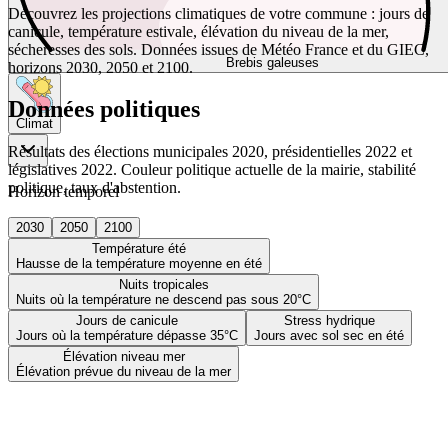
Découvrez les projections climatiques de votre commune : jours de
canicule, température estivale, élévation du niveau de la mer,
sécheresses des sols. Données issues de Météo France et du GIEC,
Brebis galeuses
horizons 2030, 2050 et 2100.
Données politiques
Climat
Résultats des élections municipales 2020, présidentielles 2022 et
législatives 2022. Couleur politique actuelle de la mairie, stabilité
politique, taux d'abstention.
Horizon temporel
2030
2050
2100
Température été
Hausse de la température moyenne en été
Nuits tropicales
Nuits où la température ne descend pas sous 20°C
Jours de canicule
Stress hydrique
Jours où la température dépasse 35°C
Jours avec sol sec en été
Élévation niveau mer
Élévation prévue du niveau de la mer