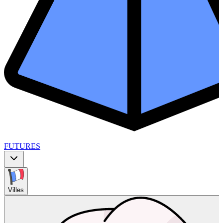
FUTURES
Villes