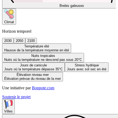
Brebis galeuses
Climat
Horizon temporel
2030
2050
2100
Température été
Hausse de la température moyenne en été
Nuits tropicales
Nuits où la température ne descend pas sous 20°C
Jours de canicule
Stress hydrique
Jours où la température dépasse 35°C
Jours avec sol sec en été
Élévation niveau mer
Élévation prévue du niveau de la mer
Une initiative par
Bonpote.com
Soutenir le projet
Villes