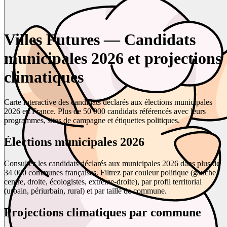
Villes Futures — Candidats
municipales 2026 et projections
climatiques
Carte interactive des candidats déclarés aux élections municipales
2026 en France. Plus de 50 000 candidats référencés avec leurs
programmes, sites de campagne et étiquettes politiques.
Élections municipales 2026
Consultez les candidats déclarés aux municipales 2026 dans plus de
34 000 communes françaises. Filtrez par couleur politique (gauche,
centre, droite, écologistes, extrême-droite), par profil territorial
(urbain, périurbain, rural) et par taille de commune.
Projections climatiques par commune