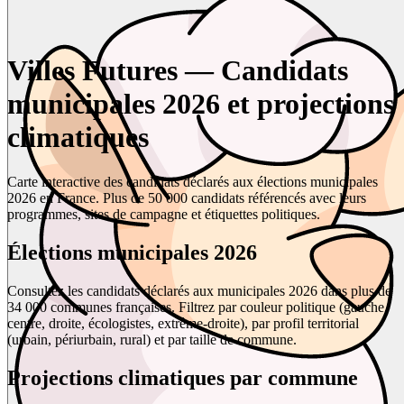
Villes Futures — Candidats
municipales 2026 et projections
climatiques
Carte interactive des candidats déclarés aux élections municipales
2026 en France. Plus de 50 000 candidats référencés avec leurs
programmes, sites de campagne et étiquettes politiques.
Élections municipales 2026
Consultez les candidats déclarés aux municipales 2026 dans plus de
34 000 communes françaises. Filtrez par couleur politique (gauche,
centre, droite, écologistes, extrême-droite), par profil territorial
(urbain, périurbain, rural) et par taille de commune.
Projections climatiques par commune