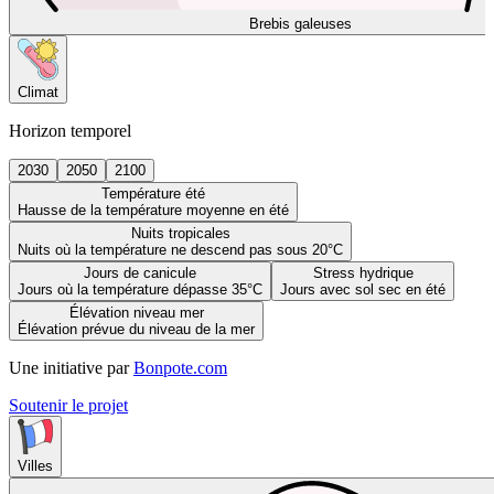
Brebis galeuses
Climat
Horizon temporel
2030
2050
2100
Température été
Hausse de la température moyenne en été
Nuits tropicales
Nuits où la température ne descend pas sous 20°C
Jours de canicule
Stress hydrique
Jours où la température dépasse 35°C
Jours avec sol sec en été
Élévation niveau mer
Élévation prévue du niveau de la mer
Une initiative par
Bonpote.com
Soutenir le projet
Villes