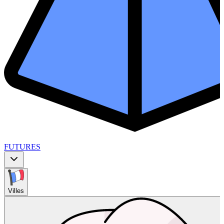
FUTURES
Villes