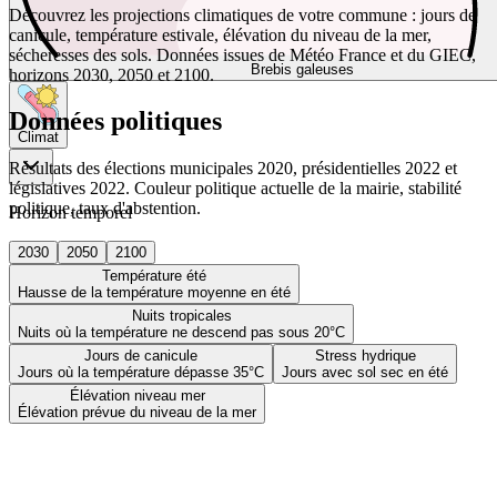
Découvrez les projections climatiques de votre commune : jours de
canicule, température estivale, élévation du niveau de la mer,
sécheresses des sols. Données issues de Météo France et du GIEC,
Brebis galeuses
horizons 2030, 2050 et 2100.
Données politiques
Climat
Résultats des élections municipales 2020, présidentielles 2022 et
législatives 2022. Couleur politique actuelle de la mairie, stabilité
politique, taux d'abstention.
Horizon temporel
2030
2050
2100
Température été
Hausse de la température moyenne en été
Nuits tropicales
Nuits où la température ne descend pas sous 20°C
Jours de canicule
Stress hydrique
Jours où la température dépasse 35°C
Jours avec sol sec en été
Élévation niveau mer
Élévation prévue du niveau de la mer