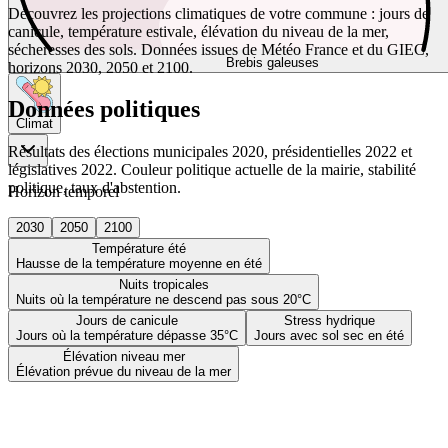
Découvrez les projections climatiques de votre commune : jours de
canicule, température estivale, élévation du niveau de la mer,
sécheresses des sols. Données issues de Météo France et du GIEC,
Brebis galeuses
horizons 2030, 2050 et 2100.
Données politiques
Climat
Résultats des élections municipales 2020, présidentielles 2022 et
législatives 2022. Couleur politique actuelle de la mairie, stabilité
politique, taux d'abstention.
Horizon temporel
2030
2050
2100
Température été
Hausse de la température moyenne en été
Nuits tropicales
Nuits où la température ne descend pas sous 20°C
Jours de canicule
Stress hydrique
Jours où la température dépasse 35°C
Jours avec sol sec en été
Élévation niveau mer
Élévation prévue du niveau de la mer