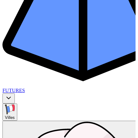
FUTURES
Villes