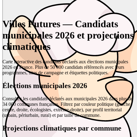
Villes Futures — Candidats
municipales 2026 et projections
climatiques
Carte interactive des candidats déclarés aux élections municipales
2026 en France. Plus de 50 000 candidats référencés avec leurs
programmes, sites de campagne et étiquettes politiques.
Élections municipales 2026
Consultez les candidats déclarés aux municipales 2026 dans plus de
34 000 communes françaises. Filtrez par couleur politique (gauche,
centre, droite, écologistes, extrême-droite), par profil territorial
(urbain, périurbain, rural) et par taille de commune.
Projections climatiques par commune