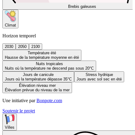
Brebis galeuses
Climat
Horizon temporel
2030
2050
2100
Température été
Hausse de la température moyenne en été
Nuits tropicales
Nuits où la température ne descend pas sous 20°C
Jours de canicule
Stress hydrique
Jours où la température dépasse 35°C
Jours avec sol sec en été
Élévation niveau mer
Élévation prévue du niveau de la mer
Une initiative par
Bonpote.com
Soutenir le projet
Villes