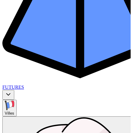
FUTURES
Villes