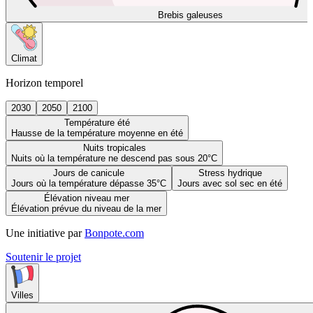
Brebis galeuses
Climat
Horizon temporel
2030
2050
2100
Température été
Hausse de la température moyenne en été
Nuits tropicales
Nuits où la température ne descend pas sous 20°C
Jours de canicule
Stress hydrique
Jours où la température dépasse 35°C
Jours avec sol sec en été
Élévation niveau mer
Élévation prévue du niveau de la mer
Une initiative par
Bonpote.com
Soutenir le projet
Villes