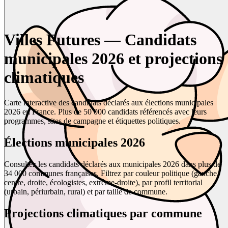
Villes Futures — Candidats
municipales 2026 et projections
climatiques
Carte interactive des candidats déclarés aux élections municipales
2026 en France. Plus de 50 000 candidats référencés avec leurs
programmes, sites de campagne et étiquettes politiques.
Élections municipales 2026
Consultez les candidats déclarés aux municipales 2026 dans plus de
34 000 communes françaises. Filtrez par couleur politique (gauche,
centre, droite, écologistes, extrême-droite), par profil territorial
(urbain, périurbain, rural) et par taille de commune.
Projections climatiques par commune