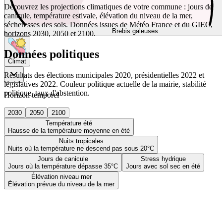
Découvrez les projections climatiques de votre commune : jours de
canicule, température estivale, élévation du niveau de la mer,
sécheresses des sols. Données issues de Météo France et du GIEC,
Brebis galeuses
horizons 2030, 2050 et 2100.
Données politiques
Climat
Résultats des élections municipales 2020, présidentielles 2022 et
législatives 2022. Couleur politique actuelle de la mairie, stabilité
politique, taux d'abstention.
Horizon temporel
2030
2050
2100
Température été
Hausse de la température moyenne en été
Nuits tropicales
Nuits où la température ne descend pas sous 20°C
Jours de canicule
Stress hydrique
Jours où la température dépasse 35°C
Jours avec sol sec en été
Élévation niveau mer
Élévation prévue du niveau de la mer