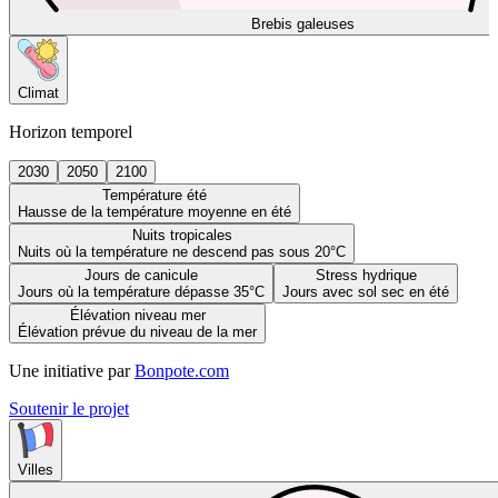
Brebis galeuses
Climat
Horizon temporel
2030
2050
2100
Température été
Hausse de la température moyenne en été
Nuits tropicales
Nuits où la température ne descend pas sous 20°C
Jours de canicule
Stress hydrique
Jours où la température dépasse 35°C
Jours avec sol sec en été
Élévation niveau mer
Élévation prévue du niveau de la mer
Une initiative par
Bonpote.com
Soutenir le projet
Villes