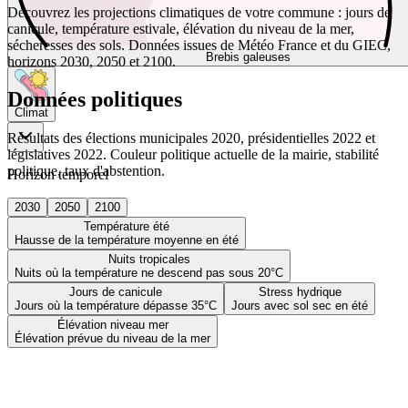
Découvrez les projections climatiques de votre commune : jours de
canicule, température estivale, élévation du niveau de la mer,
sécheresses des sols. Données issues de Météo France et du GIEC,
Brebis galeuses
horizons 2030, 2050 et 2100.
Données politiques
Climat
Résultats des élections municipales 2020, présidentielles 2022 et
législatives 2022. Couleur politique actuelle de la mairie, stabilité
politique, taux d'abstention.
Horizon temporel
2030
2050
2100
Température été
Hausse de la température moyenne en été
Nuits tropicales
Nuits où la température ne descend pas sous 20°C
Jours de canicule
Stress hydrique
Jours où la température dépasse 35°C
Jours avec sol sec en été
Élévation niveau mer
Élévation prévue du niveau de la mer