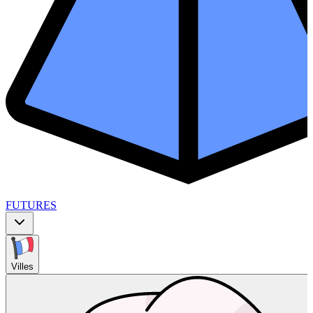
FUTURES
Villes