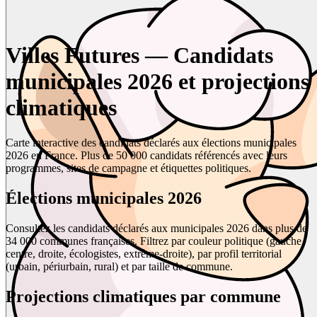
Villes Futures — Candidats
municipales 2026 et projections
climatiques
Carte interactive des candidats déclarés aux élections municipales
2026 en France. Plus de 50 000 candidats référencés avec leurs
programmes, sites de campagne et étiquettes politiques.
Élections municipales 2026
Consultez les candidats déclarés aux municipales 2026 dans plus de
34 000 communes françaises. Filtrez par couleur politique (gauche,
centre, droite, écologistes, extrême-droite), par profil territorial
(urbain, périurbain, rural) et par taille de commune.
Projections climatiques par commune