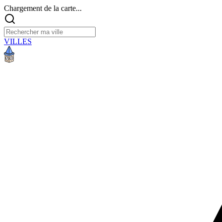
Chargement de la carte...
VILLES