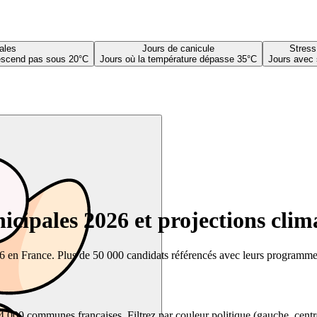
ales
Jours de canicule
Stress
descend pas sous 20°C
Jours où la température dépasse 35°C
Jours avec 
cipales 2026 et projections clim
26 en France. Plus de 50 000 candidats référencés avec leurs programmes,
00 communes françaises. Filtrez par couleur politique (gauche, centre, dr