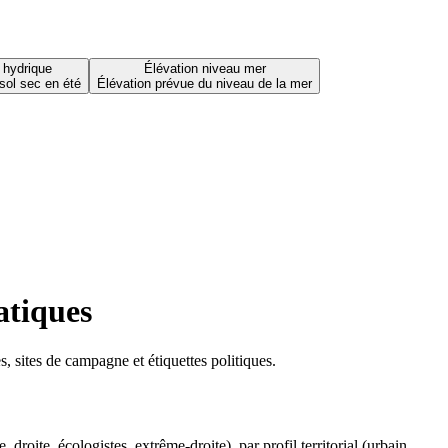
 hydrique
Élévation niveau mer
sol sec en été
Élévation prévue du niveau de la mer
atiques
 sites de campagne et étiquettes politiques.
oite, écologistes, extrême-droite), par profil territorial (urbain,