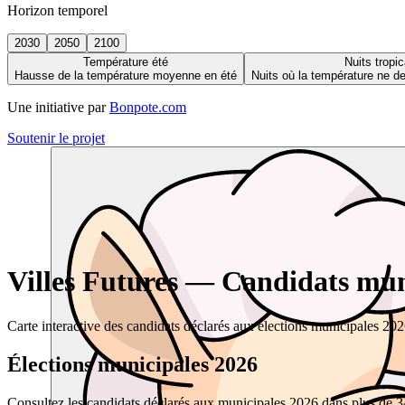
Horizon temporel
2030
2050
2100
Température été
Nuits tropic
Hausse de la température moyenne en été
Nuits où la température ne 
Une initiative par
Bonpote.com
Soutenir le projet
Villes Futures — Candidats muni
Carte interactive des candidats déclarés aux élections municipales 20
Élections municipales 2026
Consultez les candidats déclarés aux municipales 2026 dans plus de 34 0