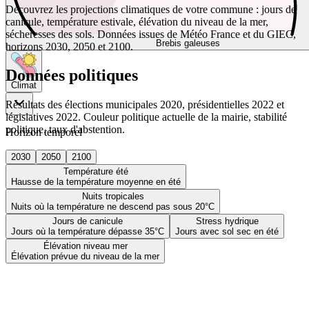
Découvrez les projections climatiques de votre commune : jours de
canicule, température estivale, élévation du niveau de la mer,
sécheresses des sols. Données issues de Météo France et du GIEC,
Brebis galeuses
horizons 2030, 2050 et 2100.
Données politiques
Climat
Résultats des élections municipales 2020, présidentielles 2022 et
législatives 2022. Couleur politique actuelle de la mairie, stabilité
politique, taux d'abstention.
Horizon temporel
2030
2050
2100
Température été
Hausse de la température moyenne en été
Nuits tropicales
Nuits où la température ne descend pas sous 20°C
Jours de canicule
Stress hydrique
Jours où la température dépasse 35°C
Jours avec sol sec en été
Élévation niveau mer
Élévation prévue du niveau de la mer