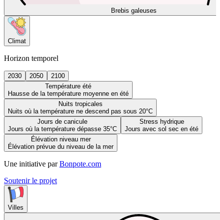
Brebis galeuses
Climat
Horizon temporel
2030
2050
2100
Température été
Hausse de la température moyenne en été
Nuits tropicales
Nuits où la température ne descend pas sous 20°C
Jours de canicule
Stress hydrique
Jours où la température dépasse 35°C
Jours avec sol sec en été
Élévation niveau mer
Élévation prévue du niveau de la mer
Une initiative par
Bonpote.com
Soutenir le projet
Villes