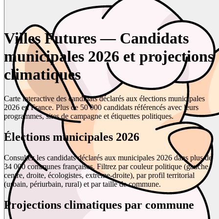
Villes Futures — Candidats
municipales 2026 et projections
climatiques
Carte interactive des candidats déclarés aux élections municipales
2026 en France. Plus de 50 000 candidats référencés avec leurs
programmes, sites de campagne et étiquettes politiques.
Élections municipales 2026
Consultez les candidats déclarés aux municipales 2026 dans plus de
34 000 communes françaises. Filtrez par couleur politique (gauche,
centre, droite, écologistes, extrême-droite), par profil territorial
(urbain, périurbain, rural) et par taille de commune.
Projections climatiques par commune