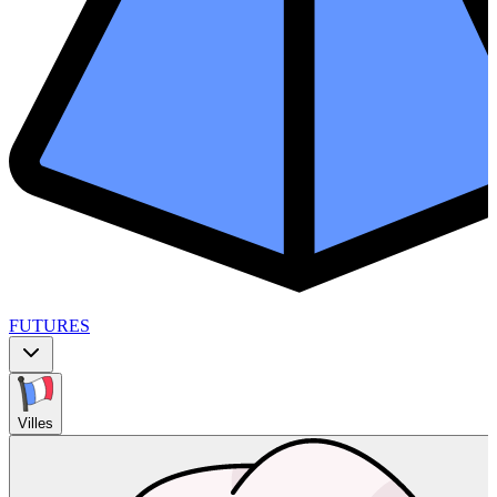
FUTURES
Villes