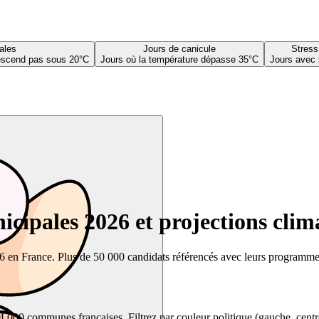
ales
Jours de canicule
Stress
descend pas sous 20°C
Jours où la température dépasse 35°C
Jours avec 
cipales 2026 et projections clim
26 en France. Plus de 50 000 candidats référencés avec leurs programmes,
00 communes françaises. Filtrez par couleur politique (gauche, centre, dr