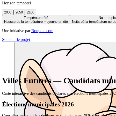
Horizon temporel
2030
2050
2100
Température été
Nuits tropic
Hausse de la température moyenne en été
Nuits où la température ne 
Une initiative par
Bonpote.com
Soutenir le projet
Villes Futures — Candidats muni
Carte interactive des candidats déclarés aux élections municipales 20
Élections municipales 2026
Consultez les candidats déclarés aux municipales 2026 dans plus de 34 0