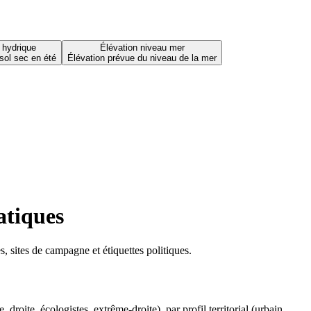
 hydrique
Élévation niveau mer
sol sec en été
Élévation prévue du niveau de la mer
atiques
 sites de campagne et étiquettes politiques.
oite, écologistes, extrême-droite), par profil territorial (urbain,