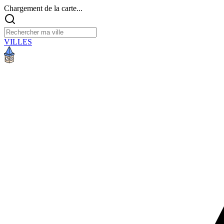
Chargement de la carte...
VILLES