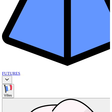
FUTURES
Villes