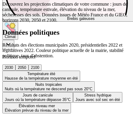
Découvrez les projections climatiques de votre commune : jours de
canicule, température estivale, élévation du niveau de la mer,
sécheresses des sols. Données issues de Météo France et du GIEC,
Brebis galeuses
horizons 2030, 2050 et 2100.
Données politiques
Climat
Résultats des élections municipales 2020, présidentielles 2022 et
législatives 2022. Couleur politique actuelle de la mairie, stabilité
politique, taux d'abstention.
Horizon temporel
2030
2050
2100
Température été
Hausse de la température moyenne en été
Nuits tropicales
Nuits où la température ne descend pas sous 20°C
Jours de canicule
Stress hydrique
Jours où la température dépasse 35°C
Jours avec sol sec en été
Élévation niveau mer
Élévation prévue du niveau de la mer