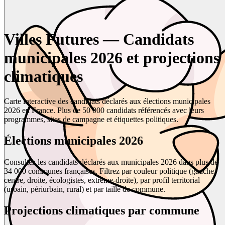
Villes Futures — Candidats
municipales 2026 et projections
climatiques
Carte interactive des candidats déclarés aux élections municipales
2026 en France. Plus de 50 000 candidats référencés avec leurs
programmes, sites de campagne et étiquettes politiques.
Élections municipales 2026
Consultez les candidats déclarés aux municipales 2026 dans plus de
34 000 communes françaises. Filtrez par couleur politique (gauche,
centre, droite, écologistes, extrême-droite), par profil territorial
(urbain, périurbain, rural) et par taille de commune.
Projections climatiques par commune