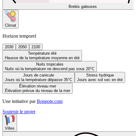
Brebis galeuses
Climat
Horizon temporel
2030
2050
2100
Température été
Hausse de la température moyenne en été
Nuits tropicales
Nuits où la température ne descend pas sous 20°C
Jours de canicule
Stress hydrique
Jours où la température dépasse 35°C
Jours avec sol sec en été
Élévation niveau mer
Élévation prévue du niveau de la mer
Une initiative par
Bonpote.com
Soutenir le projet
Villes