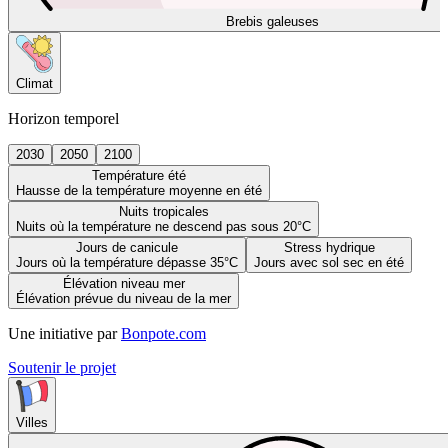
Brebis galeuses
Climat
Horizon temporel
2030
2050
2100
Température été
Hausse de la température moyenne en été
Nuits tropicales
Nuits où la température ne descend pas sous 20°C
Jours de canicule
Stress hydrique
Jours où la température dépasse 35°C
Jours avec sol sec en été
Élévation niveau mer
Élévation prévue du niveau de la mer
Une initiative par
Bonpote.com
Soutenir le projet
Villes