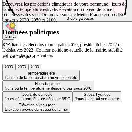
Découvrez les projections climatiques de votre commune : jours de
canicule, température estivale, élévation du niveau de la mer,
sécheresses des sols. Données issues de Météo France et du GIEC,
Brebis galeuses
horizons 2030, 2050 et 2100.
Données politiques
Climat
Résultats des élections municipales 2020, présidentielles 2022 et
législatives 2022. Couleur politique actuelle de la mairie, stabilité
politique, taux d'abstention.
Horizon temporel
2030
2050
2100
Température été
Hausse de la température moyenne en été
Nuits tropicales
Nuits où la température ne descend pas sous 20°C
Jours de canicule
Stress hydrique
Jours où la température dépasse 35°C
Jours avec sol sec en été
Élévation niveau mer
Élévation prévue du niveau de la mer