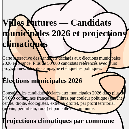
Villes Futures — Candidats
municipales 2026 et projections
climatiques
Carte interactive des candidats déclarés aux élections municipales
2026 en France. Plus de 50 000 candidats référencés avec leurs
programmes, sites de campagne et étiquettes politiques.
Élections municipales 2026
Consultez les candidats déclarés aux municipales 2026 dans plus de
34 000 communes françaises. Filtrez par couleur politique (gauche,
centre, droite, écologistes, extrême-droite), par profil territorial
(urbain, périurbain, rural) et par taille de commune.
Projections climatiques par commune