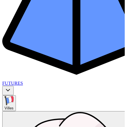
FUTURES
Villes