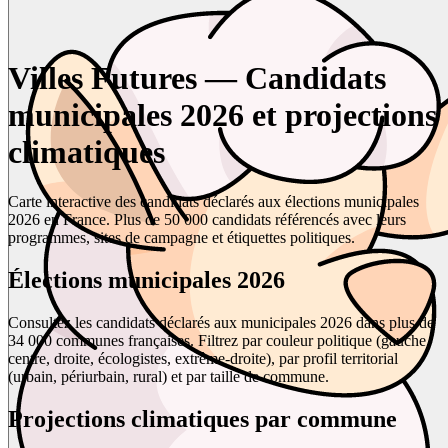
Villes Futures — Candidats
municipales 2026 et projections
climatiques
Carte interactive des candidats déclarés aux élections municipales
2026 en France. Plus de 50 000 candidats référencés avec leurs
programmes, sites de campagne et étiquettes politiques.
Élections municipales 2026
Consultez les candidats déclarés aux municipales 2026 dans plus de
34 000 communes françaises. Filtrez par couleur politique (gauche,
centre, droite, écologistes, extrême-droite), par profil territorial
(urbain, périurbain, rural) et par taille de commune.
Projections climatiques par commune