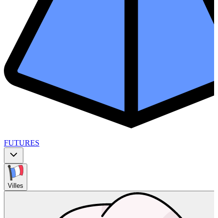
FUTURES
Villes