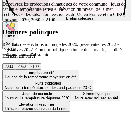
Découvrez les projections climatiques de votre commune : jours de
canicule, température estivale, élévation du niveau de la mer,
sécheresses des sols. Données issues de Météo France et du GIEC,
Brebis galeuses
horizons 2030, 2050 et 2100.
Données politiques
Climat
Résultats des élections municipales 2020, présidentielles 2022 et
législatives 2022. Couleur politique actuelle de la mairie, stabilité
politique, taux d'abstention.
Horizon temporel
2030
2050
2100
Température été
Hausse de la température moyenne en été
Nuits tropicales
Nuits où la température ne descend pas sous 20°C
Jours de canicule
Stress hydrique
Jours où la température dépasse 35°C
Jours avec sol sec en été
Élévation niveau mer
Élévation prévue du niveau de la mer