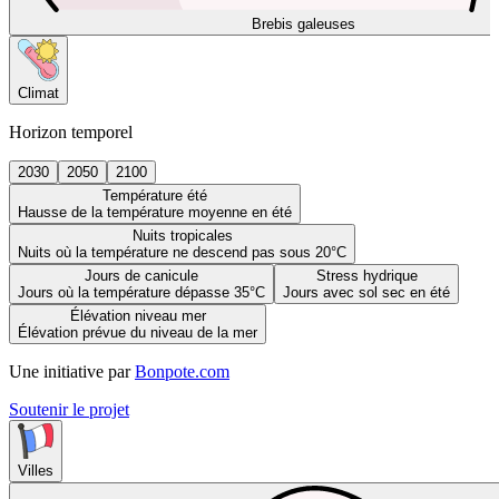
Brebis galeuses
Climat
Horizon temporel
2030
2050
2100
Température été
Hausse de la température moyenne en été
Nuits tropicales
Nuits où la température ne descend pas sous 20°C
Jours de canicule
Stress hydrique
Jours où la température dépasse 35°C
Jours avec sol sec en été
Élévation niveau mer
Élévation prévue du niveau de la mer
Une initiative par
Bonpote.com
Soutenir le projet
Villes