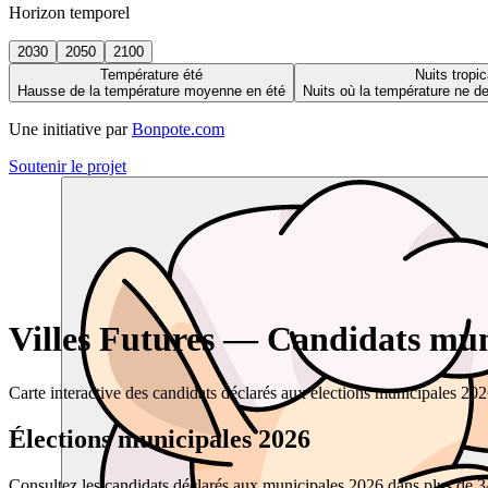
Horizon temporel
2030
2050
2100
Température été
Nuits tropic
Hausse de la température moyenne en été
Nuits où la température ne 
Une initiative par
Bonpote.com
Soutenir le projet
Villes Futures — Candidats muni
Carte interactive des candidats déclarés aux élections municipales 20
Élections municipales 2026
Consultez les candidats déclarés aux municipales 2026 dans plus de 34 0