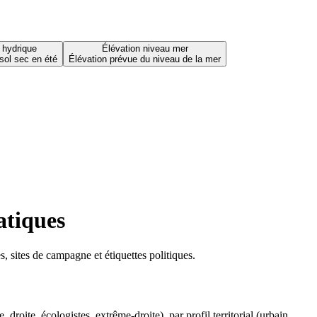
 hydrique
Élévation niveau mer
sol sec en été
Élévation prévue du niveau de la mer
atiques
 sites de campagne et étiquettes politiques.
oite, écologistes, extrême-droite), par profil territorial (urbain,