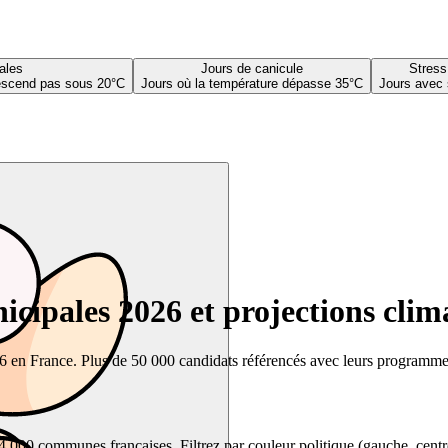
ales
Jours de canicule
Stress
descend pas sous 20°C
Jours où la température dépasse 35°C
Jours avec 
cipales 2026 et projections clim
26 en France. Plus de 50 000 candidats référencés avec leurs programmes,
00 communes françaises. Filtrez par couleur politique (gauche, centre, dr