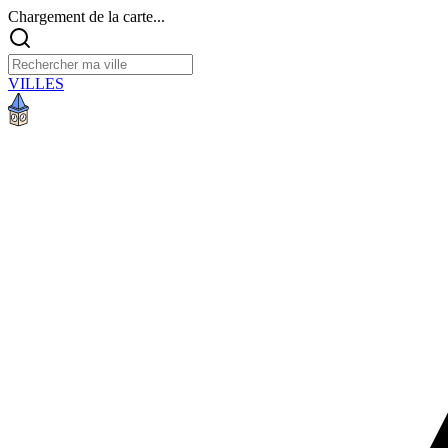
Chargement de la carte...
VILLES