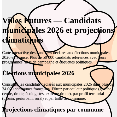
Villes Futures — Candidats
municipales 2026 et projections
climatiques
Carte interactive des candidats déclarés aux élections municipales
2026 en France. Plus de 50 000 candidats référencés avec leurs
programmes, sites de campagne et étiquettes politiques.
Élections municipales 2026
Consultez les candidats déclarés aux municipales 2026 dans plus de
34 000 communes françaises. Filtrez par couleur politique (gauche,
centre, droite, écologistes, extrême-droite), par profil territorial
(urbain, périurbain, rural) et par taille de commune.
Projections climatiques par commune