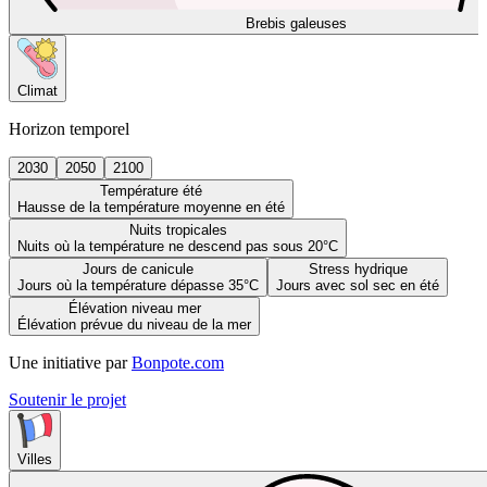
Brebis galeuses
Climat
Horizon temporel
2030
2050
2100
Température été
Hausse de la température moyenne en été
Nuits tropicales
Nuits où la température ne descend pas sous 20°C
Jours de canicule
Stress hydrique
Jours où la température dépasse 35°C
Jours avec sol sec en été
Élévation niveau mer
Élévation prévue du niveau de la mer
Une initiative par
Bonpote.com
Soutenir le projet
Villes