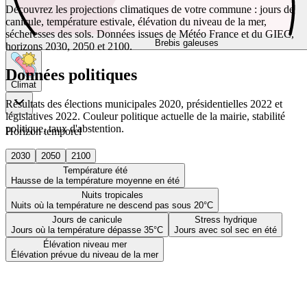
Découvrez les projections climatiques de votre commune : jours de
canicule, température estivale, élévation du niveau de la mer,
sécheresses des sols. Données issues de Météo France et du GIEC,
Brebis galeuses
horizons 2030, 2050 et 2100.
Données politiques
Climat
Résultats des élections municipales 2020, présidentielles 2022 et
législatives 2022. Couleur politique actuelle de la mairie, stabilité
politique, taux d'abstention.
Horizon temporel
2030
2050
2100
Température été
Hausse de la température moyenne en été
Nuits tropicales
Nuits où la température ne descend pas sous 20°C
Jours de canicule
Stress hydrique
Jours où la température dépasse 35°C
Jours avec sol sec en été
Élévation niveau mer
Élévation prévue du niveau de la mer