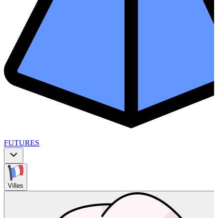
FUTURES
Villes