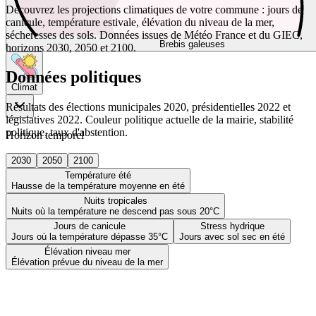
Découvrez les projections climatiques de votre commune : jours de
canicule, température estivale, élévation du niveau de la mer,
sécheresses des sols. Données issues de Météo France et du GIEC,
Brebis galeuses
horizons 2030, 2050 et 2100.
Données politiques
Climat
Résultats des élections municipales 2020, présidentielles 2022 et
législatives 2022. Couleur politique actuelle de la mairie, stabilité
politique, taux d'abstention.
Horizon temporel
2030
2050
2100
Température été
Hausse de la température moyenne en été
Nuits tropicales
Nuits où la température ne descend pas sous 20°C
Jours de canicule
Stress hydrique
Jours où la température dépasse 35°C
Jours avec sol sec en été
Élévation niveau mer
Élévation prévue du niveau de la mer