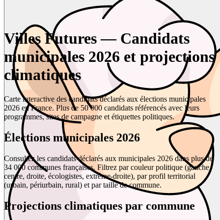
Villes Futures — Candidats
municipales 2026 et projections
climatiques
Carte interactive des candidats déclarés aux élections municipales
2026 en France. Plus de 50 000 candidats référencés avec leurs
programmes, sites de campagne et étiquettes politiques.
Élections municipales 2026
Consultez les candidats déclarés aux municipales 2026 dans plus de
34 000 communes françaises. Filtrez par couleur politique (gauche,
centre, droite, écologistes, extrême-droite), par profil territorial
(urbain, périurbain, rural) et par taille de commune.
Projections climatiques par commune