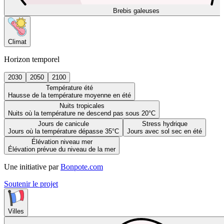
Brebis galeuses
Climat
Horizon temporel
2030
2050
2100
Température été
Hausse de la température moyenne en été
Nuits tropicales
Nuits où la température ne descend pas sous 20°C
Jours de canicule
Stress hydrique
Jours où la température dépasse 35°C
Jours avec sol sec en été
Élévation niveau mer
Élévation prévue du niveau de la mer
Une initiative par
Bonpote.com
Soutenir le projet
Villes