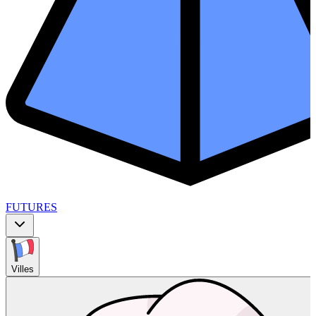
FUTURES
Villes