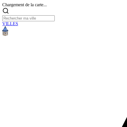
Chargement de la carte...
VILLES