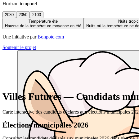
Horizon temporel
2030
2050
2100
Température été
Nuits tropic
Hausse de la température moyenne en été
Nuits où la température ne 
Une initiative par
Bonpote.com
Soutenir le projet
Villes Futures — Candidats muni
Carte interactive des candidats déclarés aux élections municipales 20
Élections municipales 2026
Consultez les candidats déclarés aux municipales 2026 dans plus de 34 0