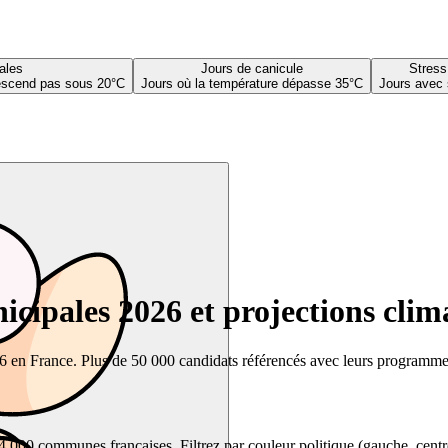
ales
Jours de canicule
Stress
descend pas sous 20°C
Jours où la température dépasse 35°C
Jours avec 
cipales 2026 et projections clim
26 en France. Plus de 50 000 candidats référencés avec leurs programmes,
00 communes françaises. Filtrez par couleur politique (gauche, centre, dr