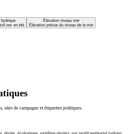
 hydrique
Élévation niveau mer
sol sec en été
Élévation prévue du niveau de la mer
atiques
 sites de campagne et étiquettes politiques.
oite, écologistes, extrême-droite), par profil territorial (urbain,