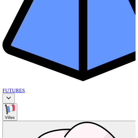
FUTURES
Villes