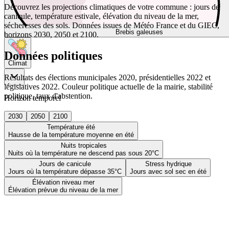
Découvrez les projections climatiques de votre commune : jours de
canicule, température estivale, élévation du niveau de la mer,
sécheresses des sols. Données issues de Météo France et du GIEC,
Brebis galeuses
horizons 2030, 2050 et 2100.
Données politiques
Climat
Résultats des élections municipales 2020, présidentielles 2022 et
législatives 2022. Couleur politique actuelle de la mairie, stabilité
politique, taux d'abstention.
Horizon temporel
2030
2050
2100
Température été
Hausse de la température moyenne en été
Nuits tropicales
Nuits où la température ne descend pas sous 20°C
Jours de canicule
Stress hydrique
Jours où la température dépasse 35°C
Jours avec sol sec en été
Élévation niveau mer
Élévation prévue du niveau de la mer