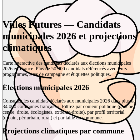
Villes Futures — Candidats
municipales 2026 et projections
climatiques
Carte interactive des candidats déclarés aux élections municipales
2026 en France. Plus de 50 000 candidats référencés avec leurs
programmes, sites de campagne et étiquettes politiques.
Élections municipales 2026
Consultez les candidats déclarés aux municipales 2026 dans plus de
34 000 communes françaises. Filtrez par couleur politique (gauche,
centre, droite, écologistes, extrême-droite), par profil territorial
(urbain, périurbain, rural) et par taille de commune.
Projections climatiques par commune