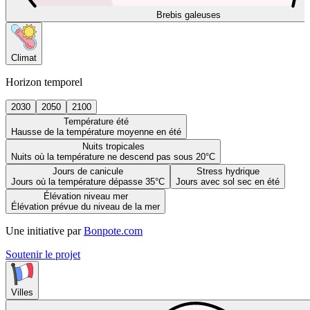
Brebis galeuses
Climat
Horizon temporel
2030
2050
2100
Température été
Hausse de la température moyenne en été
Nuits tropicales
Nuits où la température ne descend pas sous 20°C
Jours de canicule
Stress hydrique
Jours où la température dépasse 35°C
Jours avec sol sec en été
Élévation niveau mer
Élévation prévue du niveau de la mer
Une initiative par
Bonpote.com
Soutenir le projet
Villes