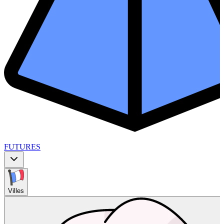
FUTURES
Villes