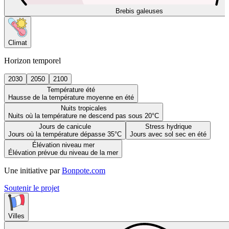
Brebis galeuses
Climat
Horizon temporel
2030
2050
2100
Température été
Hausse de la température moyenne en été
Nuits tropicales
Nuits où la température ne descend pas sous 20°C
Jours de canicule
Stress hydrique
Jours où la température dépasse 35°C
Jours avec sol sec en été
Élévation niveau mer
Élévation prévue du niveau de la mer
Une initiative par
Bonpote.com
Soutenir le projet
Villes