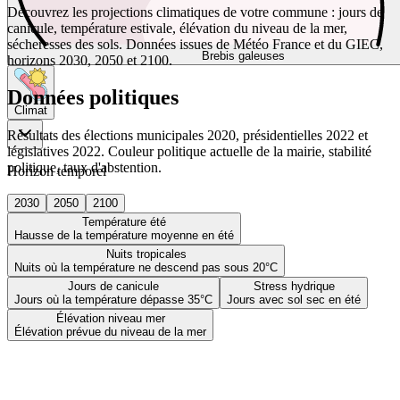
Découvrez les projections climatiques de votre commune : jours de
canicule, température estivale, élévation du niveau de la mer,
sécheresses des sols. Données issues de Météo France et du GIEC,
Brebis galeuses
horizons 2030, 2050 et 2100.
Données politiques
Climat
Résultats des élections municipales 2020, présidentielles 2022 et
législatives 2022. Couleur politique actuelle de la mairie, stabilité
politique, taux d'abstention.
Horizon temporel
2030
2050
2100
Température été
Hausse de la température moyenne en été
Nuits tropicales
Nuits où la température ne descend pas sous 20°C
Jours de canicule
Stress hydrique
Jours où la température dépasse 35°C
Jours avec sol sec en été
Élévation niveau mer
Élévation prévue du niveau de la mer