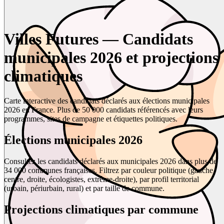
Villes Futures — Candidats
municipales 2026 et projections
climatiques
Carte interactive des candidats déclarés aux élections municipales
2026 en France. Plus de 50 000 candidats référencés avec leurs
programmes, sites de campagne et étiquettes politiques.
Élections municipales 2026
Consultez les candidats déclarés aux municipales 2026 dans plus de
34 000 communes françaises. Filtrez par couleur politique (gauche,
centre, droite, écologistes, extrême-droite), par profil territorial
(urbain, périurbain, rural) et par taille de commune.
Projections climatiques par commune