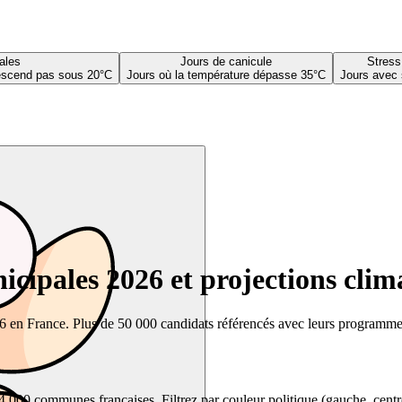
ales
Jours de canicule
Stress
descend pas sous 20°C
Jours où la température dépasse 35°C
Jours avec 
cipales 2026 et projections clim
26 en France. Plus de 50 000 candidats référencés avec leurs programmes,
00 communes françaises. Filtrez par couleur politique (gauche, centre, dr