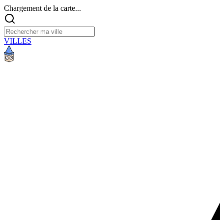
Chargement de la carte...
VILLES