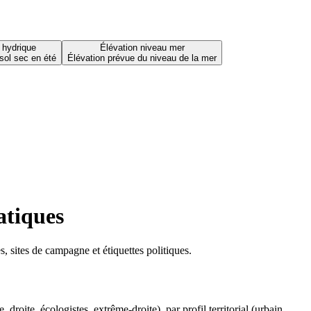
 hydrique
Élévation niveau mer
sol sec en été
Élévation prévue du niveau de la mer
atiques
 sites de campagne et étiquettes politiques.
oite, écologistes, extrême-droite), par profil territorial (urbain,