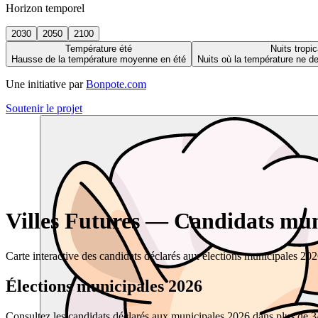
Horizon temporel
2030
2050
2100
Température été
Nuits tropic
Hausse de la température moyenne en été
Nuits où la température ne 
Une initiative par
Bonpote.com
Soutenir le projet
Villes Futures — Candidats muni
Carte interactive des candidats déclarés aux élections municipales 20
Élections municipales 2026
Consultez les candidats déclarés aux municipales 2026 dans plus de 34 0