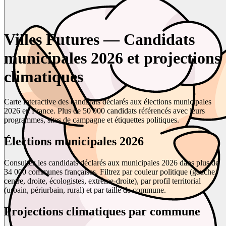
Villes Futures — Candidats
municipales 2026 et projections
climatiques
Carte interactive des candidats déclarés aux élections municipales
2026 en France. Plus de 50 000 candidats référencés avec leurs
programmes, sites de campagne et étiquettes politiques.
Élections municipales 2026
Consultez les candidats déclarés aux municipales 2026 dans plus de
34 000 communes françaises. Filtrez par couleur politique (gauche,
centre, droite, écologistes, extrême-droite), par profil territorial
(urbain, périurbain, rural) et par taille de commune.
Projections climatiques par commune