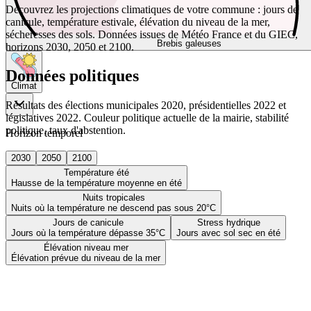
Découvrez les projections climatiques de votre commune : jours de
canicule, température estivale, élévation du niveau de la mer,
sécheresses des sols. Données issues de Météo France et du GIEC,
Brebis galeuses
horizons 2030, 2050 et 2100.
Données politiques
Climat
Résultats des élections municipales 2020, présidentielles 2022 et
législatives 2022. Couleur politique actuelle de la mairie, stabilité
politique, taux d'abstention.
Horizon temporel
2030
2050
2100
Température été
Hausse de la température moyenne en été
Nuits tropicales
Nuits où la température ne descend pas sous 20°C
Jours de canicule
Stress hydrique
Jours où la température dépasse 35°C
Jours avec sol sec en été
Élévation niveau mer
Élévation prévue du niveau de la mer