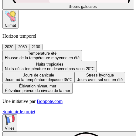
Brebis galeuses
Climat
Horizon temporel
2030
2050
2100
Température été
Hausse de la température moyenne en été
Nuits tropicales
Nuits où la température ne descend pas sous 20°C
Jours de canicule
Stress hydrique
Jours où la température dépasse 35°C
Jours avec sol sec en été
Élévation niveau mer
Élévation prévue du niveau de la mer
Une initiative par
Bonpote.com
Soutenir le projet
Villes