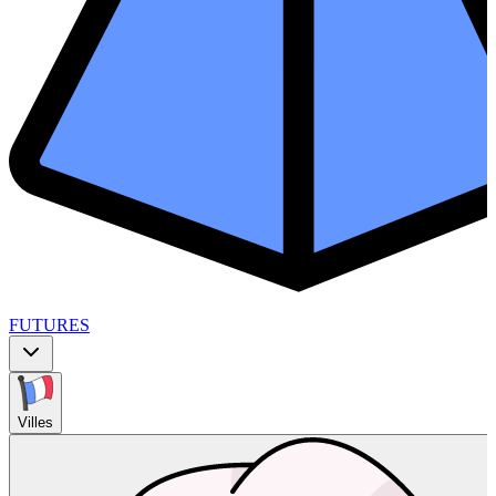
FUTURES
Villes