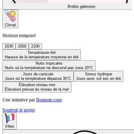
Brebis galeuses
Climat
Horizon temporel
2030
2050
2100
Température été
Hausse de la température moyenne en été
Nuits tropicales
Nuits où la température ne descend pas sous 20°C
Jours de canicule
Stress hydrique
Jours où la température dépasse 35°C
Jours avec sol sec en été
Élévation niveau mer
Élévation prévue du niveau de la mer
Une initiative par
Bonpote.com
Soutenir le projet
Villes