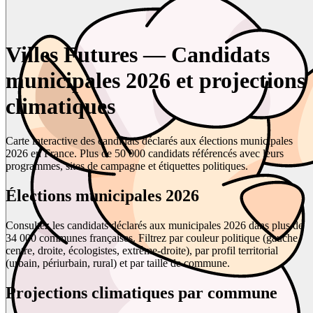
Villes Futures — Candidats
municipales 2026 et projections
climatiques
Carte interactive des candidats déclarés aux élections municipales
2026 en France. Plus de 50 000 candidats référencés avec leurs
programmes, sites de campagne et étiquettes politiques.
Élections municipales 2026
Consultez les candidats déclarés aux municipales 2026 dans plus de
34 000 communes françaises. Filtrez par couleur politique (gauche,
centre, droite, écologistes, extrême-droite), par profil territorial
(urbain, périurbain, rural) et par taille de commune.
Projections climatiques par commune