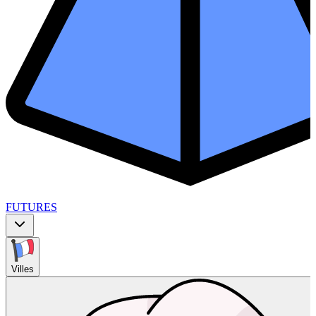
FUTURES
Villes