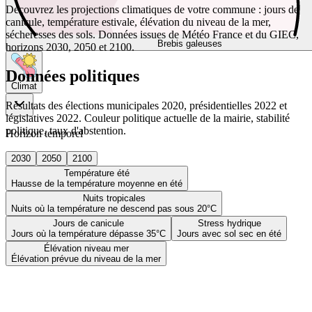
Découvrez les projections climatiques de votre commune : jours de
canicule, température estivale, élévation du niveau de la mer,
sécheresses des sols. Données issues de Météo France et du GIEC,
Brebis galeuses
horizons 2030, 2050 et 2100.
Données politiques
Climat
Résultats des élections municipales 2020, présidentielles 2022 et
législatives 2022. Couleur politique actuelle de la mairie, stabilité
politique, taux d'abstention.
Horizon temporel
2030
2050
2100
Température été
Hausse de la température moyenne en été
Nuits tropicales
Nuits où la température ne descend pas sous 20°C
Jours de canicule
Stress hydrique
Jours où la température dépasse 35°C
Jours avec sol sec en été
Élévation niveau mer
Élévation prévue du niveau de la mer