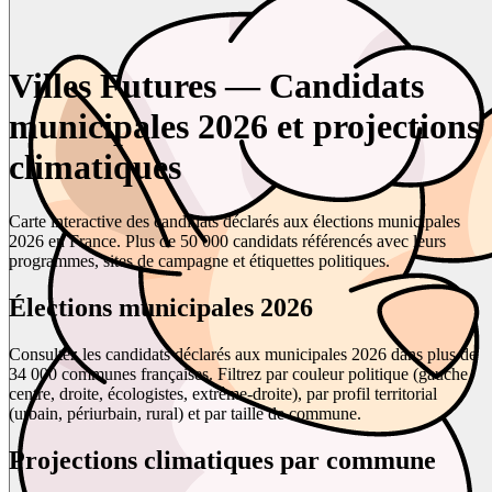
Villes Futures — Candidats
municipales 2026 et projections
climatiques
Carte interactive des candidats déclarés aux élections municipales
2026 en France. Plus de 50 000 candidats référencés avec leurs
programmes, sites de campagne et étiquettes politiques.
Élections municipales 2026
Consultez les candidats déclarés aux municipales 2026 dans plus de
34 000 communes françaises. Filtrez par couleur politique (gauche,
centre, droite, écologistes, extrême-droite), par profil territorial
(urbain, périurbain, rural) et par taille de commune.
Projections climatiques par commune