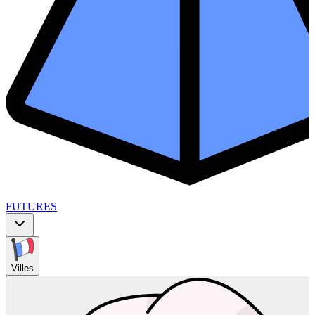
FUTURES
Villes