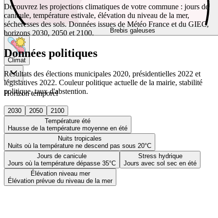
Découvrez les projections climatiques de votre commune : jours de
canicule, température estivale, élévation du niveau de la mer,
sécheresses des sols. Données issues de Météo France et du GIEC,
Brebis galeuses
horizons 2030, 2050 et 2100.
Données politiques
Climat
Résultats des élections municipales 2020, présidentielles 2022 et
législatives 2022. Couleur politique actuelle de la mairie, stabilité
politique, taux d'abstention.
Horizon temporel
2030
2050
2100
Température été
Hausse de la température moyenne en été
Nuits tropicales
Nuits où la température ne descend pas sous 20°C
Jours de canicule
Stress hydrique
Jours où la température dépasse 35°C
Jours avec sol sec en été
Élévation niveau mer
Élévation prévue du niveau de la mer