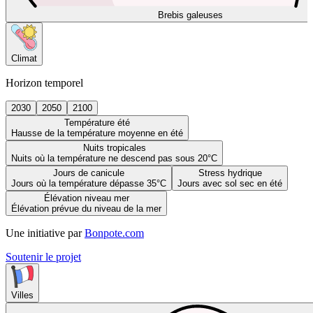
Brebis galeuses
Climat
Horizon temporel
2030
2050
2100
Température été
Hausse de la température moyenne en été
Nuits tropicales
Nuits où la température ne descend pas sous 20°C
Jours de canicule
Stress hydrique
Jours où la température dépasse 35°C
Jours avec sol sec en été
Élévation niveau mer
Élévation prévue du niveau de la mer
Une initiative par
Bonpote.com
Soutenir le projet
Villes