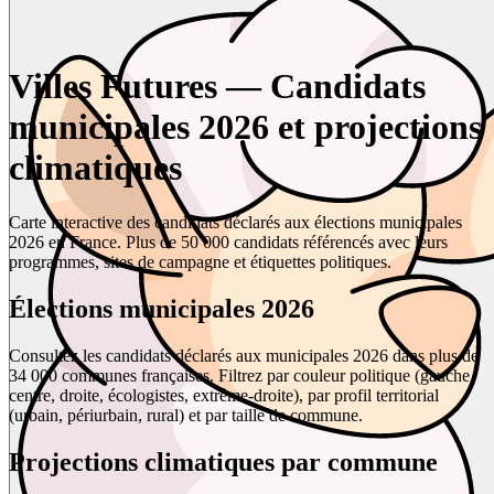
Villes Futures — Candidats
municipales 2026 et projections
climatiques
Carte interactive des candidats déclarés aux élections municipales
2026 en France. Plus de 50 000 candidats référencés avec leurs
programmes, sites de campagne et étiquettes politiques.
Élections municipales 2026
Consultez les candidats déclarés aux municipales 2026 dans plus de
34 000 communes françaises. Filtrez par couleur politique (gauche,
centre, droite, écologistes, extrême-droite), par profil territorial
(urbain, périurbain, rural) et par taille de commune.
Projections climatiques par commune