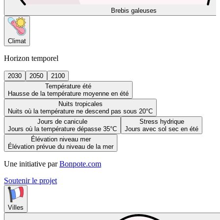
Brebis galeuses
Climat
Horizon temporel
2030
2050
2100
Température été
Hausse de la température moyenne en été
Nuits tropicales
Nuits où la température ne descend pas sous 20°C
Jours de canicule
Stress hydrique
Jours où la température dépasse 35°C
Jours avec sol sec en été
Élévation niveau mer
Élévation prévue du niveau de la mer
Une initiative par
Bonpote.com
Soutenir le projet
Villes