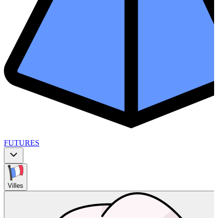
FUTURES
Villes