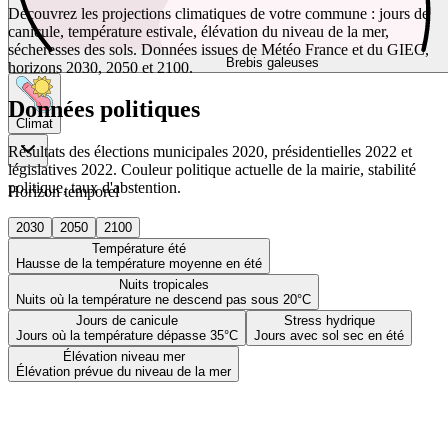
Découvrez les projections climatiques de votre commune : jours de
canicule, température estivale, élévation du niveau de la mer,
sécheresses des sols. Données issues de Météo France et du GIEC,
Brebis galeuses
horizons 2030, 2050 et 2100.
Données politiques
Climat
Résultats des élections municipales 2020, présidentielles 2022 et
législatives 2022. Couleur politique actuelle de la mairie, stabilité
politique, taux d'abstention.
Horizon temporel
2030
2050
2100
Température été
Hausse de la température moyenne en été
Nuits tropicales
Nuits où la température ne descend pas sous 20°C
Jours de canicule
Stress hydrique
Jours où la température dépasse 35°C
Jours avec sol sec en été
Élévation niveau mer
Élévation prévue du niveau de la mer