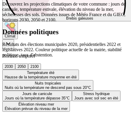
Découvrez les projections climatiques de votre commune : jours de
canicule, température estivale, élévation du niveau de la mer,
sécheresses des sols. Données issues de Météo France et du GIEC,
Brebis galeuses
horizons 2030, 2050 et 2100.
Données politiques
Climat
Résultats des élections municipales 2020, présidentielles 2022 et
législatives 2022. Couleur politique actuelle de la mairie, stabilité
politique, taux d'abstention.
Horizon temporel
2030
2050
2100
Température été
Hausse de la température moyenne en été
Nuits tropicales
Nuits où la température ne descend pas sous 20°C
Jours de canicule
Stress hydrique
Jours où la température dépasse 35°C
Jours avec sol sec en été
Élévation niveau mer
Élévation prévue du niveau de la mer