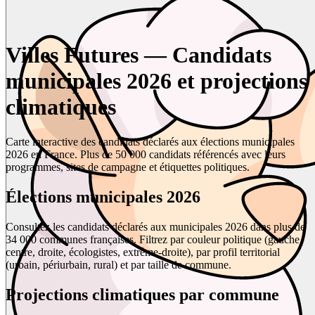
Villes Futures — Candidats
municipales 2026 et projections
climatiques
Carte interactive des candidats déclarés aux élections municipales
2026 en France. Plus de 50 000 candidats référencés avec leurs
programmes, sites de campagne et étiquettes politiques.
Élections municipales 2026
Consultez les candidats déclarés aux municipales 2026 dans plus de
34 000 communes françaises. Filtrez par couleur politique (gauche,
centre, droite, écologistes, extrême-droite), par profil territorial
(urbain, périurbain, rural) et par taille de commune.
Projections climatiques par commune