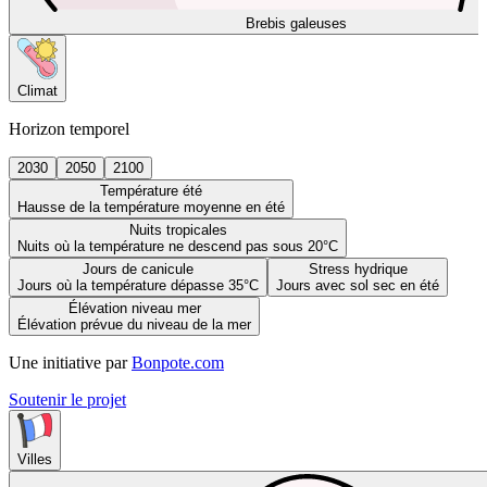
Brebis galeuses
Climat
Horizon temporel
2030
2050
2100
Température été
Hausse de la température moyenne en été
Nuits tropicales
Nuits où la température ne descend pas sous 20°C
Jours de canicule
Stress hydrique
Jours où la température dépasse 35°C
Jours avec sol sec en été
Élévation niveau mer
Élévation prévue du niveau de la mer
Une initiative par
Bonpote.com
Soutenir le projet
Villes