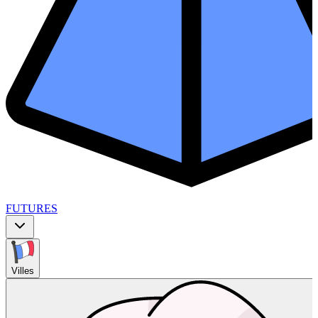
FUTURES
Villes