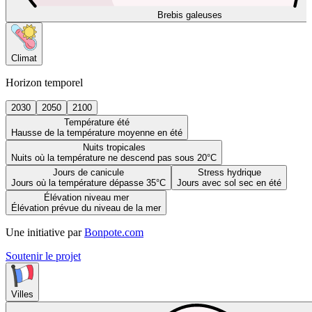
Brebis galeuses
Climat
Horizon temporel
2030
2050
2100
Température été
Hausse de la température moyenne en été
Nuits tropicales
Nuits où la température ne descend pas sous 20°C
Jours de canicule
Stress hydrique
Jours où la température dépasse 35°C
Jours avec sol sec en été
Élévation niveau mer
Élévation prévue du niveau de la mer
Une initiative par
Bonpote.com
Soutenir le projet
Villes