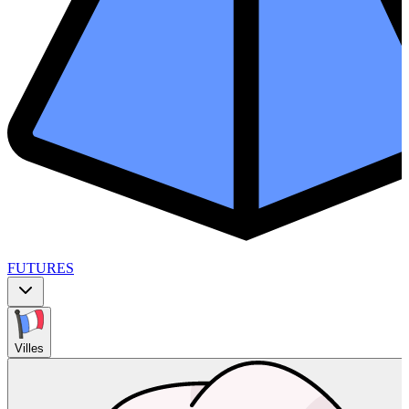
FUTURES
Villes