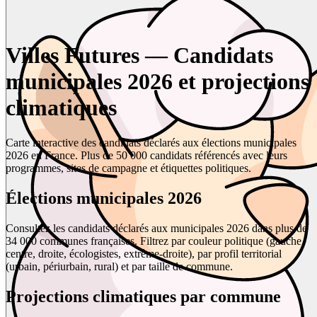
Villes Futures — Candidats
municipales 2026 et projections
climatiques
Carte interactive des candidats déclarés aux élections municipales
2026 en France. Plus de 50 000 candidats référencés avec leurs
programmes, sites de campagne et étiquettes politiques.
Élections municipales 2026
Consultez les candidats déclarés aux municipales 2026 dans plus de
34 000 communes françaises. Filtrez par couleur politique (gauche,
centre, droite, écologistes, extrême-droite), par profil territorial
(urbain, périurbain, rural) et par taille de commune.
Projections climatiques par commune