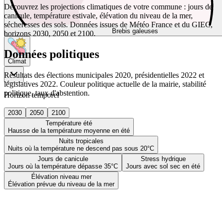
Découvrez les projections climatiques de votre commune : jours de
canicule, température estivale, élévation du niveau de la mer,
sécheresses des sols. Données issues de Météo France et du GIEC,
Brebis galeuses
horizons 2030, 2050 et 2100.
Données politiques
Climat
Résultats des élections municipales 2020, présidentielles 2022 et
législatives 2022. Couleur politique actuelle de la mairie, stabilité
politique, taux d'abstention.
Horizon temporel
2030
2050
2100
Température été
Hausse de la température moyenne en été
Nuits tropicales
Nuits où la température ne descend pas sous 20°C
Jours de canicule
Stress hydrique
Jours où la température dépasse 35°C
Jours avec sol sec en été
Élévation niveau mer
Élévation prévue du niveau de la mer