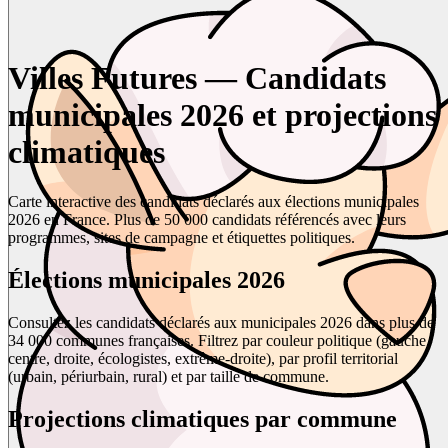
Villes Futures — Candidats
municipales 2026 et projections
climatiques
Carte interactive des candidats déclarés aux élections municipales
2026 en France. Plus de 50 000 candidats référencés avec leurs
programmes, sites de campagne et étiquettes politiques.
Élections municipales 2026
Consultez les candidats déclarés aux municipales 2026 dans plus de
34 000 communes françaises. Filtrez par couleur politique (gauche,
centre, droite, écologistes, extrême-droite), par profil territorial
(urbain, périurbain, rural) et par taille de commune.
Projections climatiques par commune