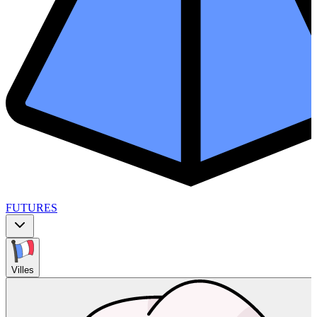
FUTURES
Villes