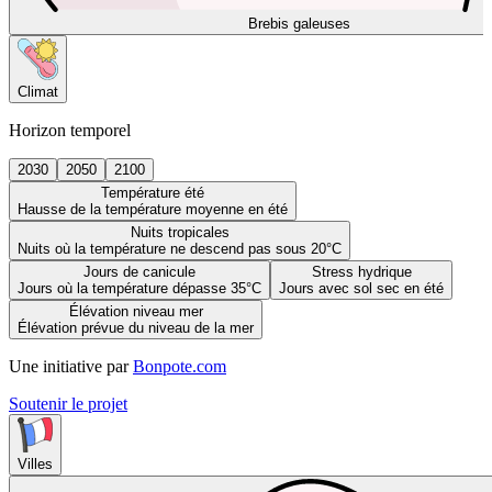
Brebis galeuses
Climat
Horizon temporel
2030
2050
2100
Température été
Hausse de la température moyenne en été
Nuits tropicales
Nuits où la température ne descend pas sous 20°C
Jours de canicule
Stress hydrique
Jours où la température dépasse 35°C
Jours avec sol sec en été
Élévation niveau mer
Élévation prévue du niveau de la mer
Une initiative par
Bonpote.com
Soutenir le projet
Villes