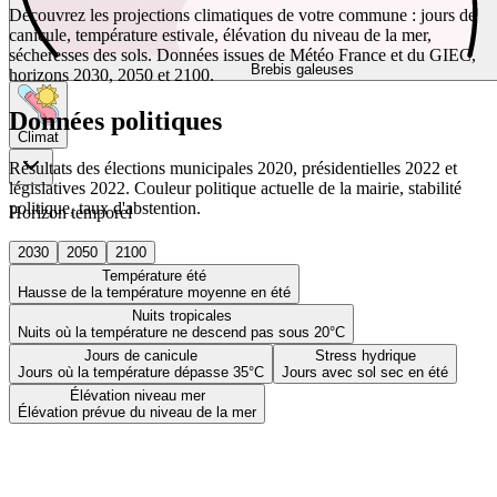
Découvrez les projections climatiques de votre commune : jours de
canicule, température estivale, élévation du niveau de la mer,
sécheresses des sols. Données issues de Météo France et du GIEC,
Brebis galeuses
horizons 2030, 2050 et 2100.
Données politiques
Climat
Résultats des élections municipales 2020, présidentielles 2022 et
législatives 2022. Couleur politique actuelle de la mairie, stabilité
politique, taux d'abstention.
Horizon temporel
2030
2050
2100
Température été
Hausse de la température moyenne en été
Nuits tropicales
Nuits où la température ne descend pas sous 20°C
Jours de canicule
Stress hydrique
Jours où la température dépasse 35°C
Jours avec sol sec en été
Élévation niveau mer
Élévation prévue du niveau de la mer