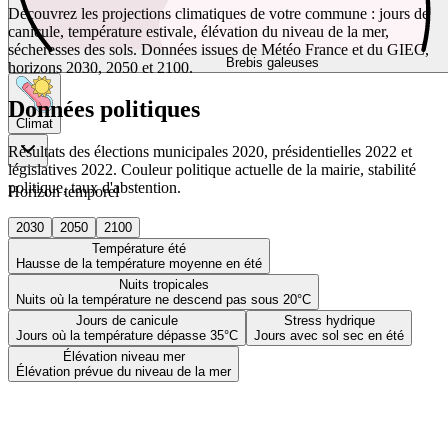
Découvrez les projections climatiques de votre commune : jours de
canicule, température estivale, élévation du niveau de la mer,
sécheresses des sols. Données issues de Météo France et du GIEC,
Brebis galeuses
horizons 2030, 2050 et 2100.
Données politiques
Climat
Résultats des élections municipales 2020, présidentielles 2022 et
législatives 2022. Couleur politique actuelle de la mairie, stabilité
politique, taux d'abstention.
Horizon temporel
2030
2050
2100
Température été
Hausse de la température moyenne en été
Nuits tropicales
Nuits où la température ne descend pas sous 20°C
Jours de canicule
Stress hydrique
Jours où la température dépasse 35°C
Jours avec sol sec en été
Élévation niveau mer
Élévation prévue du niveau de la mer