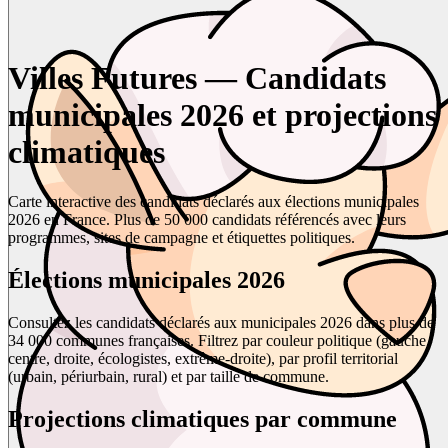
Villes Futures — Candidats
municipales 2026 et projections
climatiques
Carte interactive des candidats déclarés aux élections municipales
2026 en France. Plus de 50 000 candidats référencés avec leurs
programmes, sites de campagne et étiquettes politiques.
Élections municipales 2026
Consultez les candidats déclarés aux municipales 2026 dans plus de
34 000 communes françaises. Filtrez par couleur politique (gauche,
centre, droite, écologistes, extrême-droite), par profil territorial
(urbain, périurbain, rural) et par taille de commune.
Projections climatiques par commune