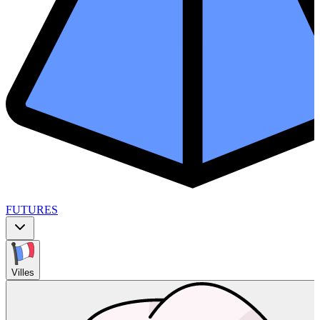
FUTURES
Villes