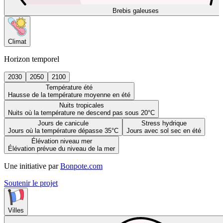
Brebis galeuses
Climat
Horizon temporel
2030
2050
2100
Température été
Hausse de la température moyenne en été
Nuits tropicales
Nuits où la température ne descend pas sous 20°C
Jours de canicule
Stress hydrique
Jours où la température dépasse 35°C
Jours avec sol sec en été
Élévation niveau mer
Élévation prévue du niveau de la mer
Une initiative par
Bonpote.com
Soutenir le projet
Villes