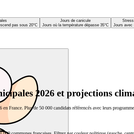
ales
Jours de canicule
Stress
descend pas sous 20°C
Jours où la température dépasse 35°C
Jours avec 
cipales 2026 et projections clim
26 en France. Plus de 50 000 candidats référencés avec leurs programmes,
00 communes françaises. Filtrez par couleur politique (gauche, centre, dr