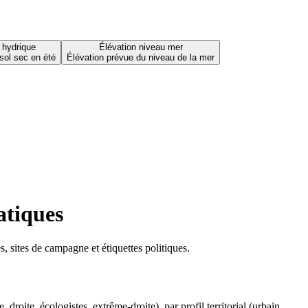
 hydrique
Élévation niveau mer
sol sec en été
Élévation prévue du niveau de la mer
atiques
 sites de campagne et étiquettes politiques.
oite, écologistes, extrême-droite), par profil territorial (urbain,