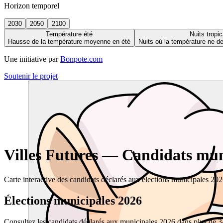
Horizon temporel
2030
2050
2100
Température été
Nuits tropic
Hausse de la température moyenne en été
Nuits où la température ne 
Une initiative par
Bonpote.com
Soutenir le projet
Villes Futures — Candidats muni
Carte interactive des candidats déclarés aux élections municipales 20
Élections municipales 2026
Consultez les candidats déclarés aux municipales 2026 dans plus de 34 0