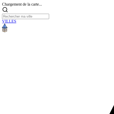
Chargement de la carte...
VILLES