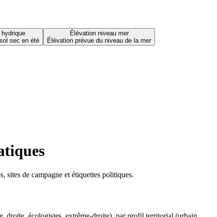
 hydrique
Élévation niveau mer
sol sec en été
Élévation prévue du niveau de la mer
atiques
 sites de campagne et étiquettes politiques.
oite, écologistes, extrême-droite), par profil territorial (urbain,