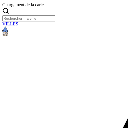
Chargement de la carte...
VILLES