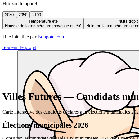
Horizon temporel
2030
2050
2100
Température été
Nuits tropic
Hausse de la température moyenne en été
Nuits où la température ne 
Une initiative par
Bonpote.com
Soutenir le projet
Villes Futures — Candidats muni
Carte interactive des candidats déclarés aux élections municipales 20
Élections municipales 2026
Consultez les candidats déclarés aux municipales 2026 dans plus de 34 0