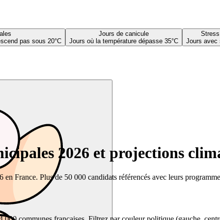
ales
Jours de canicule
Stress
descend pas sous 20°C
Jours où la température dépasse 35°C
Jours avec 
cipales 2026 et projections clim
26 en France. Plus de 50 000 candidats référencés avec leurs programmes,
00 communes françaises. Filtrez par couleur politique (gauche, centre, dr