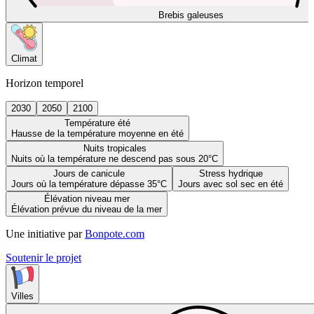
Brebis galeuses
Climat
Horizon temporel
2030
2050
2100
Température été
Hausse de la température moyenne en été
Nuits tropicales
Nuits où la température ne descend pas sous 20°C
Jours de canicule
Stress hydrique
Jours où la température dépasse 35°C
Jours avec sol sec en été
Élévation niveau mer
Élévation prévue du niveau de la mer
Une initiative par
Bonpote.com
Soutenir le projet
Villes