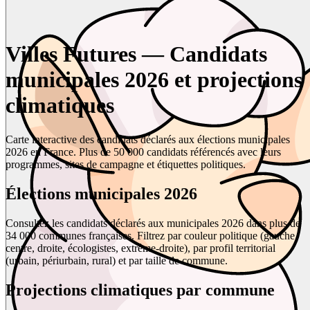
Villes Futures — Candidats
municipales 2026 et projections
climatiques
Carte interactive des candidats déclarés aux élections municipales
2026 en France. Plus de 50 000 candidats référencés avec leurs
programmes, sites de campagne et étiquettes politiques.
Élections municipales 2026
Consultez les candidats déclarés aux municipales 2026 dans plus de
34 000 communes françaises. Filtrez par couleur politique (gauche,
centre, droite, écologistes, extrême-droite), par profil territorial
(urbain, périurbain, rural) et par taille de commune.
Projections climatiques par commune