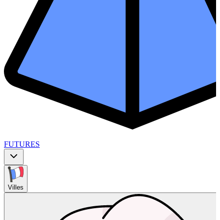
FUTURES
Villes