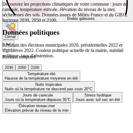
Découvrez les projections climatiques de votre commune : jours de
canicule, température estivale, élévation du niveau de la mer,
sécheresses des sols. Données issues de Météo France et du GIEC,
Brebis galeuses
horizons 2030, 2050 et 2100.
Données politiques
Climat
Résultats des élections municipales 2020, présidentielles 2022 et
législatives 2022. Couleur politique actuelle de la mairie, stabilité
politique, taux d'abstention.
Horizon temporel
2030
2050
2100
Température été
Hausse de la température moyenne en été
Nuits tropicales
Nuits où la température ne descend pas sous 20°C
Jours de canicule
Stress hydrique
Jours où la température dépasse 35°C
Jours avec sol sec en été
Élévation niveau mer
Élévation prévue du niveau de la mer