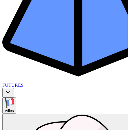
FUTURES
Villes