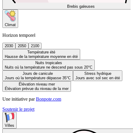
Brebis galeuses
Climat
Horizon temporel
2030
2050
2100
Température été
Hausse de la température moyenne en été
Nuits tropicales
Nuits où la température ne descend pas sous 20°C
Jours de canicule
Stress hydrique
Jours où la température dépasse 35°C
Jours avec sol sec en été
Élévation niveau mer
Élévation prévue du niveau de la mer
Une initiative par
Bonpote.com
Soutenir le projet
Villes