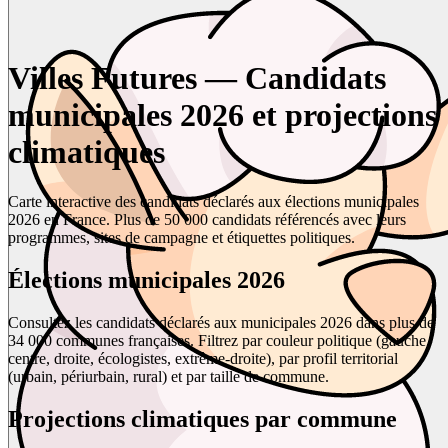
Villes Futures — Candidats
municipales 2026 et projections
climatiques
Carte interactive des candidats déclarés aux élections municipales
2026 en France. Plus de 50 000 candidats référencés avec leurs
programmes, sites de campagne et étiquettes politiques.
Élections municipales 2026
Consultez les candidats déclarés aux municipales 2026 dans plus de
34 000 communes françaises. Filtrez par couleur politique (gauche,
centre, droite, écologistes, extrême-droite), par profil territorial
(urbain, périurbain, rural) et par taille de commune.
Projections climatiques par commune