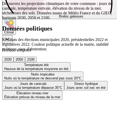
Découvrez les projections climatiques de votre commune : jours de
canicule, température estivale, élévation du niveau de la mer,
sécheresses des sols. Données issues de Météo France et du GIEC,
Brebis galeuses
horizons 2030, 2050 et 2100.
Données politiques
Climat
Résultats des élections municipales 2020, présidentielles 2022 et
législatives 2022. Couleur politique actuelle de la mairie, stabilité
politique, taux d'abstention.
Horizon temporel
2030
2050
2100
Température été
Hausse de la température moyenne en été
Nuits tropicales
Nuits où la température ne descend pas sous 20°C
Jours de canicule
Stress hydrique
Jours où la température dépasse 35°C
Jours avec sol sec en été
Élévation niveau mer
Élévation prévue du niveau de la mer