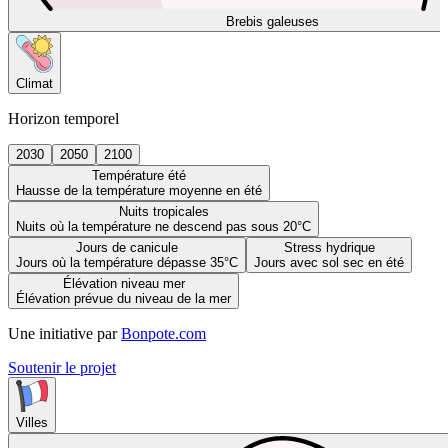
Brebis galeuses
Climat
Horizon temporel
2030
2050
2100
Température été
Hausse de la température moyenne en été
Nuits tropicales
Nuits où la température ne descend pas sous 20°C
Jours de canicule
Stress hydrique
Jours où la température dépasse 35°C
Jours avec sol sec en été
Élévation niveau mer
Élévation prévue du niveau de la mer
Une initiative par
Bonpote.com
Soutenir le projet
Villes