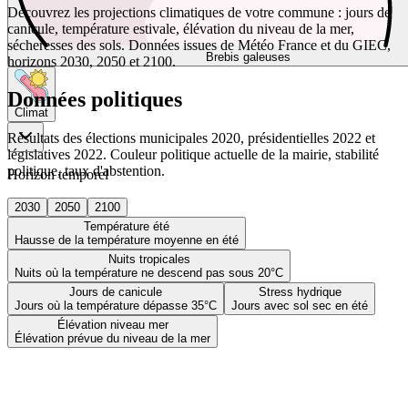
Découvrez les projections climatiques de votre commune : jours de
canicule, température estivale, élévation du niveau de la mer,
sécheresses des sols. Données issues de Météo France et du GIEC,
Brebis galeuses
horizons 2030, 2050 et 2100.
Données politiques
Climat
Résultats des élections municipales 2020, présidentielles 2022 et
législatives 2022. Couleur politique actuelle de la mairie, stabilité
politique, taux d'abstention.
Horizon temporel
2030
2050
2100
Température été
Hausse de la température moyenne en été
Nuits tropicales
Nuits où la température ne descend pas sous 20°C
Jours de canicule
Stress hydrique
Jours où la température dépasse 35°C
Jours avec sol sec en été
Élévation niveau mer
Élévation prévue du niveau de la mer