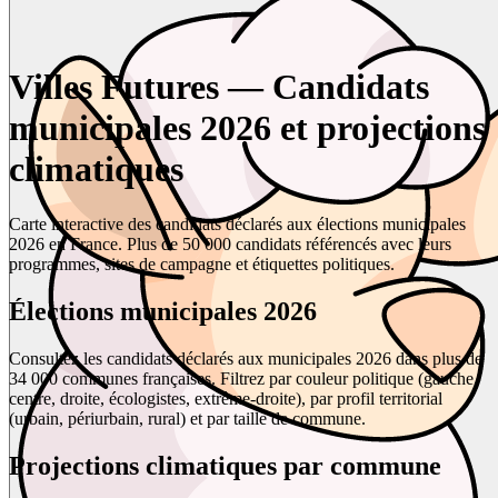
Villes Futures — Candidats
municipales 2026 et projections
climatiques
Carte interactive des candidats déclarés aux élections municipales
2026 en France. Plus de 50 000 candidats référencés avec leurs
programmes, sites de campagne et étiquettes politiques.
Élections municipales 2026
Consultez les candidats déclarés aux municipales 2026 dans plus de
34 000 communes françaises. Filtrez par couleur politique (gauche,
centre, droite, écologistes, extrême-droite), par profil territorial
(urbain, périurbain, rural) et par taille de commune.
Projections climatiques par commune