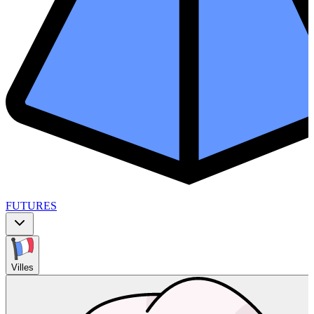
FUTURES
Villes