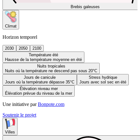
Brebis galeuses
Climat
Horizon temporel
2030
2050
2100
Température été
Hausse de la température moyenne en été
Nuits tropicales
Nuits où la température ne descend pas sous 20°C
Jours de canicule
Stress hydrique
Jours où la température dépasse 35°C
Jours avec sol sec en été
Élévation niveau mer
Élévation prévue du niveau de la mer
Une initiative par
Bonpote.com
Soutenir le projet
Villes