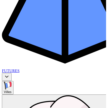
FUTURES
Villes