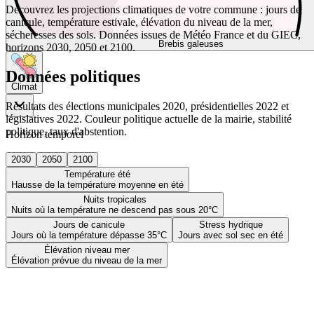
Découvrez les projections climatiques de votre commune : jours de
canicule, température estivale, élévation du niveau de la mer,
sécheresses des sols. Données issues de Météo France et du GIEC,
Brebis galeuses
horizons 2030, 2050 et 2100.
Données politiques
Climat
Résultats des élections municipales 2020, présidentielles 2022 et
législatives 2022. Couleur politique actuelle de la mairie, stabilité
politique, taux d'abstention.
Horizon temporel
2030
2050
2100
Température été
Hausse de la température moyenne en été
Nuits tropicales
Nuits où la température ne descend pas sous 20°C
Jours de canicule
Stress hydrique
Jours où la température dépasse 35°C
Jours avec sol sec en été
Élévation niveau mer
Élévation prévue du niveau de la mer