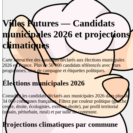
Villes Futures — Candidats
municipales 2026 et projections
climatiques
Carte interactive des candidats déclarés aux élections municipales
2026 en France. Plus de 50 000 candidats référencés avec leurs
programmes, sites de campagne et étiquettes politiques.
Élections municipales 2026
Consultez les candidats déclarés aux municipales 2026 dans plus de
34 000 communes françaises. Filtrez par couleur politique (gauche,
centre, droite, écologistes, extrême-droite), par profil territorial
(urbain, périurbain, rural) et par taille de commune.
Projections climatiques par commune