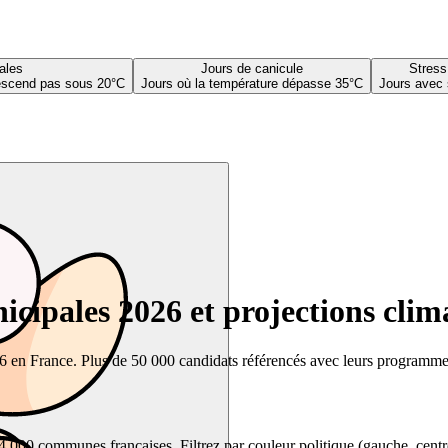
ales
Jours de canicule
Stress
descend pas sous 20°C
Jours où la température dépasse 35°C
Jours avec 
cipales 2026 et projections clim
26 en France. Plus de 50 000 candidats référencés avec leurs programmes,
00 communes françaises. Filtrez par couleur politique (gauche, centre, dr