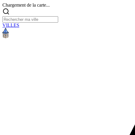
Chargement de la carte...
VILLES