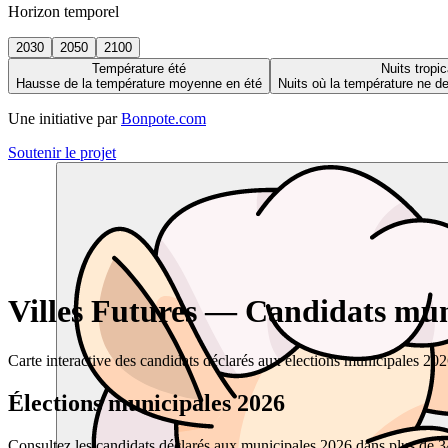
Horizon temporel
2030
2050
2100
Température été
Nuits tropic
Hausse de la température moyenne en été
Nuits où la température ne 
Une initiative par
Bonpote.com
Soutenir le projet
Villes Futures — Candidats muni
Carte interactive des candidats déclarés aux élections municipales 20
Élections municipales 2026
Consultez les candidats déclarés aux municipales 2026 dans plus de 34 0