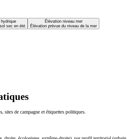
 hydrique
Élévation niveau mer
sol sec en été
Élévation prévue du niveau de la mer
atiques
 sites de campagne et étiquettes politiques.
oite, écologistes, extrême-droite), par profil territorial (urbain,