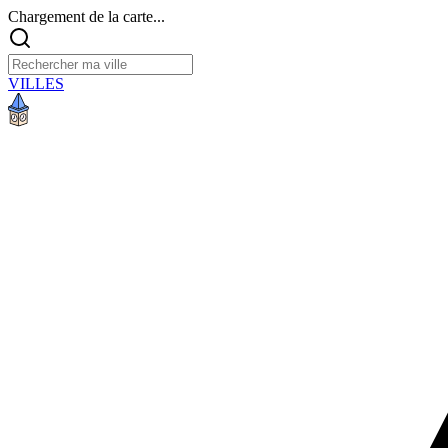
Chargement de la carte...
VILLES