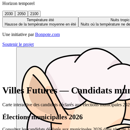
Horizon temporel
2030
2050
2100
Température été
Nuits tropic
Hausse de la température moyenne en été
Nuits où la température ne 
Une initiative par
Bonpote.com
Soutenir le projet
Villes Futures — Candidats muni
Carte interactive des candidats déclarés aux élections municipales 20
Élections municipales 2026
Consultez les candidats déclarés aux municipales 2026 dans plus de 34 0