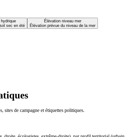
 hydrique
Élévation niveau mer
sol sec en été
Élévation prévue du niveau de la mer
atiques
 sites de campagne et étiquettes politiques.
oite, écologistes, extrême-droite), par profil territorial (urbain,