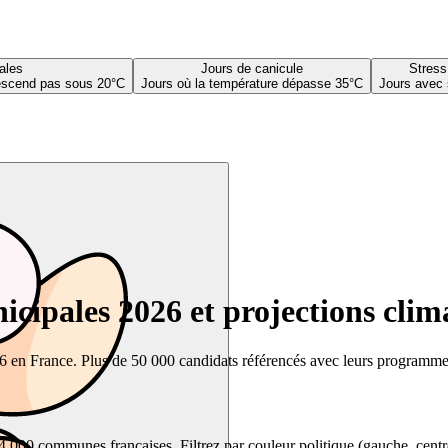
ales
Jours de canicule
Stress
descend pas sous 20°C
Jours où la température dépasse 35°C
Jours avec 
cipales 2026 et projections clim
26 en France. Plus de 50 000 candidats référencés avec leurs programmes,
00 communes françaises. Filtrez par couleur politique (gauche, centre, dr