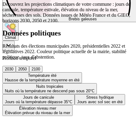
Découvrez les projections climatiques de votre commune : jours de
canicule, température estivale, élévation du niveau de la mer,
sécheresses des sols. Données issues de Météo France et du GIEC,
Brebis galeuses
horizons 2030, 2050 et 2100.
Données politiques
Climat
Résultats des élections municipales 2020, présidentielles 2022 et
législatives 2022. Couleur politique actuelle de la mairie, stabilité
politique, taux d'abstention.
Horizon temporel
2030
2050
2100
Température été
Hausse de la température moyenne en été
Nuits tropicales
Nuits où la température ne descend pas sous 20°C
Jours de canicule
Stress hydrique
Jours où la température dépasse 35°C
Jours avec sol sec en été
Élévation niveau mer
Élévation prévue du niveau de la mer