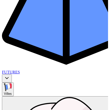
FUTURES
Villes