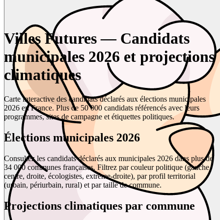
Villes Futures — Candidats
municipales 2026 et projections
climatiques
Carte interactive des candidats déclarés aux élections municipales
2026 en France. Plus de 50 000 candidats référencés avec leurs
programmes, sites de campagne et étiquettes politiques.
Élections municipales 2026
Consultez les candidats déclarés aux municipales 2026 dans plus de
34 000 communes françaises. Filtrez par couleur politique (gauche,
centre, droite, écologistes, extrême-droite), par profil territorial
(urbain, périurbain, rural) et par taille de commune.
Projections climatiques par commune