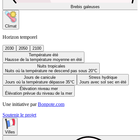
Brebis galeuses
Climat
Horizon temporel
2030
2050
2100
Température été
Hausse de la température moyenne en été
Nuits tropicales
Nuits où la température ne descend pas sous 20°C
Jours de canicule
Stress hydrique
Jours où la température dépasse 35°C
Jours avec sol sec en été
Élévation niveau mer
Élévation prévue du niveau de la mer
Une initiative par
Bonpote.com
Soutenir le projet
Villes