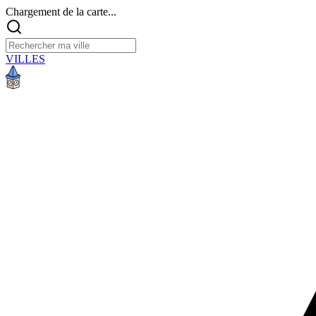
Chargement de la carte...
VILLES