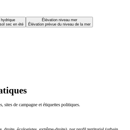
 hydrique
Élévation niveau mer
sol sec en été
Élévation prévue du niveau de la mer
atiques
 sites de campagne et étiquettes politiques.
oite, écologistes, extrême-droite), par profil territorial (urbain,