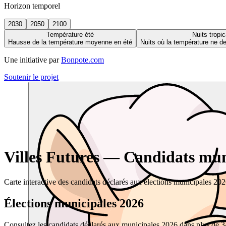
Horizon temporel
2030
2050
2100
Température été
Nuits tropic
Hausse de la température moyenne en été
Nuits où la température ne 
Une initiative par
Bonpote.com
Soutenir le projet
Villes Futures — Candidats muni
Carte interactive des candidats déclarés aux élections municipales 20
Élections municipales 2026
Consultez les candidats déclarés aux municipales 2026 dans plus de 34 0