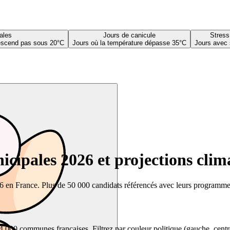
ales
Jours de canicule
Stress
descend pas sous 20°C
Jours où la température dépasse 35°C
Jours avec 
cipales 2026 et projections clim
26 en France. Plus de 50 000 candidats référencés avec leurs programmes,
00 communes françaises. Filtrez par couleur politique (gauche, centre, dr