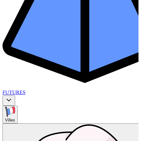
FUTURES
Villes