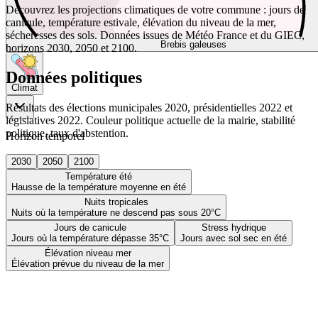
Découvrez les projections climatiques de votre commune : jours de
canicule, température estivale, élévation du niveau de la mer,
sécheresses des sols. Données issues de Météo France et du GIEC,
Brebis galeuses
horizons 2030, 2050 et 2100.
Données politiques
Climat
Résultats des élections municipales 2020, présidentielles 2022 et
législatives 2022. Couleur politique actuelle de la mairie, stabilité
politique, taux d'abstention.
Horizon temporel
2030
2050
2100
Température été
Hausse de la température moyenne en été
Nuits tropicales
Nuits où la température ne descend pas sous 20°C
Jours de canicule
Stress hydrique
Jours où la température dépasse 35°C
Jours avec sol sec en été
Élévation niveau mer
Élévation prévue du niveau de la mer