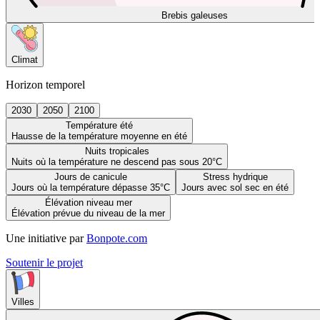
Brebis galeuses
Climat
Horizon temporel
2030
2050
2100
Température été
Hausse de la température moyenne en été
Nuits tropicales
Nuits où la température ne descend pas sous 20°C
Jours de canicule
Stress hydrique
Jours où la température dépasse 35°C
Jours avec sol sec en été
Élévation niveau mer
Élévation prévue du niveau de la mer
Une initiative par
Bonpote.com
Soutenir le projet
Villes