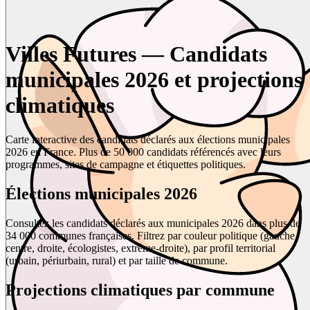
Villes Futures — Candidats
municipales 2026 et projections
climatiques
Carte interactive des candidats déclarés aux élections municipales
2026 en France. Plus de 50 000 candidats référencés avec leurs
programmes, sites de campagne et étiquettes politiques.
Élections municipales 2026
Consultez les candidats déclarés aux municipales 2026 dans plus de
34 000 communes françaises. Filtrez par couleur politique (gauche,
centre, droite, écologistes, extrême-droite), par profil territorial
(urbain, périurbain, rural) et par taille de commune.
Projections climatiques par commune