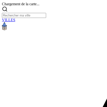
Chargement de la carte...
VILLES