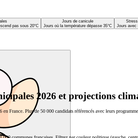
ales
Jours de canicule
Stress
descend pas sous 20°C
Jours où la température dépasse 35°C
Jours avec 
cipales 2026 et projections clim
26 en France. Plus de 50 000 candidats référencés avec leurs programmes,
00 communes françaises. Filtrez par couleur politique (gauche, centre, dr