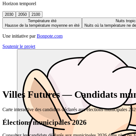
Horizon temporel
2030
2050
2100
Température été
Nuits tropic
Hausse de la température moyenne en été
Nuits où la température ne 
Une initiative par
Bonpote.com
Soutenir le projet
Villes Futures — Candidats muni
Carte interactive des candidats déclarés aux élections municipales 20
Élections municipales 2026
Consultez les candidats déclarés aux municipales 2026 dans plus de 34 0