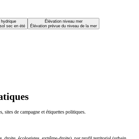
 hydrique
Élévation niveau mer
sol sec en été
Élévation prévue du niveau de la mer
atiques
 sites de campagne et étiquettes politiques.
oite, écologistes, extrême-droite), par profil territorial (urbain,