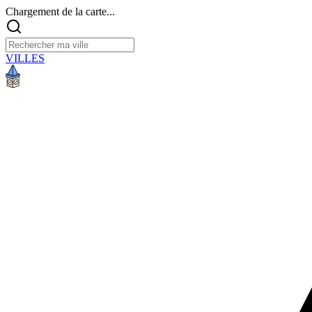
Chargement de la carte...
VILLES