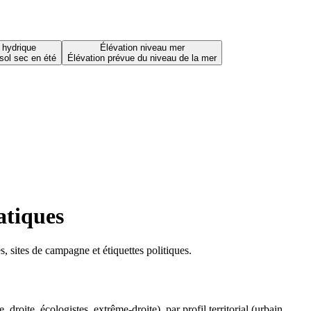
 hydrique
Élévation niveau mer
sol sec en été
Élévation prévue du niveau de la mer
atiques
 sites de campagne et étiquettes politiques.
oite, écologistes, extrême-droite), par profil territorial (urbain,