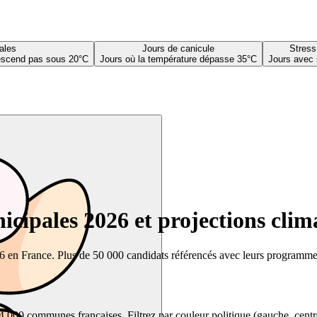
ales
Jours de canicule
Stress
descend pas sous 20°C
Jours où la température dépasse 35°C
Jours avec 
cipales 2026 et projections clim
26 en France. Plus de 50 000 candidats référencés avec leurs programmes,
00 communes françaises. Filtrez par couleur politique (gauche, centre, dr