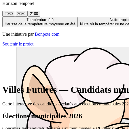
Horizon temporel
2030
2050
2100
Température été
Nuits tropic
Hausse de la température moyenne en été
Nuits où la température ne 
Une initiative par
Bonpote.com
Soutenir le projet
Villes Futures — Candidats muni
Carte interactive des candidats déclarés aux élections municipales 20
Élections municipales 2026
Consultez les candidats déclarés aux municipales 2026 dans plus de 34 0